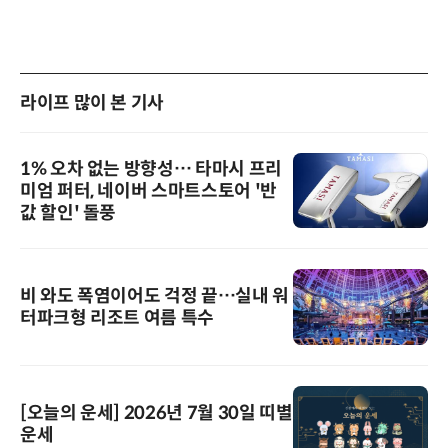
라이프 많이 본 기사
1% 오차 없는 방향성… 타마시 프리
미엄 퍼터, 네이버 스마트스토어 '반
값 할인' 돌풍
비 와도 폭염이어도 걱정 끝…실내 워
터파크형 리조트 여름 특수
[오늘의 운세] 2026년 7월 30일 띠별
운세