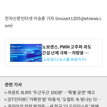
전자신문인터넷 이승훈 기자 (mozart1205@etnews.c
om)
노보센스, PWM 고주파 과도
간섭 난제 극복…차량용 전
류 감지 증폭기
[노보센스] 뉴스룸 바로가기>
관련 기사
마운트 XLR의 '두근두근 100분'…'특별 공연' 예고
[ET인터뷰] '거룩한 밤' 마동석, '오컬트 속 빛나는 다크펀치 마동석' (종합)
권진아의 찬란 발걸음…새 정규 '더 드리미스트' 발매