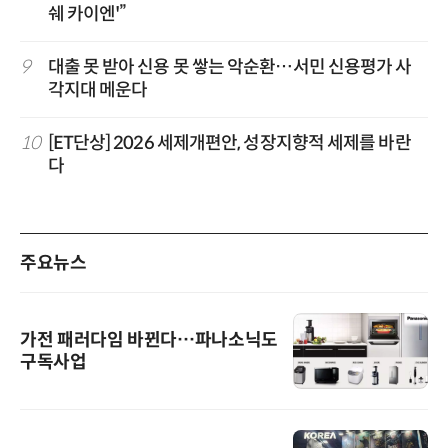
쉐 카이엔'”
9
대출 못 받아 신용 못 쌓는 악순환…서민 신용평가 사
각지대 메운다
10
[ET단상] 2026 세제개편안, 성장지향적 세제를 바란
다
주요뉴스
가전 패러다임 바뀐다…파나소닉도
구독사업