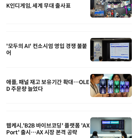
K인디게임, 세계 무대 출사표
'모두의 AI' 컨소시엄 영입 경쟁 불붙
어
애플, 패널 재고 보유기간 확대…OLE
D 주문량 늘었다
웹케시,'B2B 바이브코딩' 플랫폼 'AX
Port' 출시…AX 시장 본격 공략