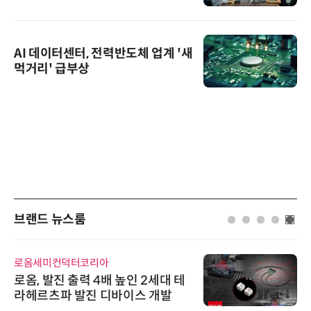
AI 데이터센터, 전력반도체 업계 '새
먹거리' 급부상
브랜드 뉴스룸
로옴세미컨덕터코리아
로옴, 발진 출력 4배 높인 2세대 테
라헤르츠파 발진 디바이스 개발