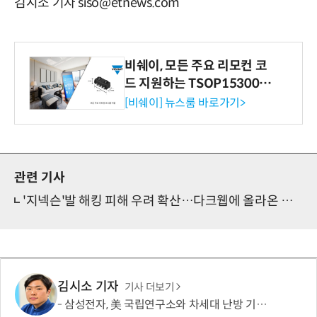
김시소 기자 siso@etnews.com
비쉐이, 모든 주요 리모컨 코
드 지원하는 TSOP15300 시
리즈 IR 수신기 출시
[비쉐이] 뉴스룸 바로가기>
관련 기사
'지넥슨'발 해킹 피해 우려 확산…다크웹에 올라온 법인보험대리점 더 있다
김시소 기자
기사 더보기
삼성전자, 美 국립연구소와 차세대 난방 기술 개발한다