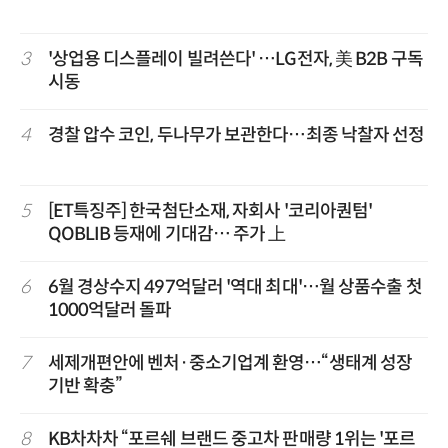
3
'상업용 디스플레이 빌려쓴다' …LG전자, 美 B2B 구독
시동
4
경찰 압수 코인, 두나무가 보관한다…최종 낙찰자 선정
5
[ET특징주] 한국첨단소재, 자회사 '코리아퀀텀'
QOBLIB 등재에 기대감… 주가 上
6
6월 경상수지 497억달러 '역대 최대'…월 상품수출 첫
1000억달러 돌파
7
세제개편안에 벤처·중소기업계 환영…“생태계 성장
기반 확충”
8
KB차차차 “포르쉐 브랜드 중고차 판매량 1위는 '포르