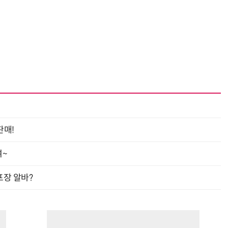
“계속 쫓아왔다”…도망치던 우크라 민간인 공격한 러 자폭 드론
진정한 우정?…친구 구하려다 둘 다 의자 틈에 목이 낀
판매!
여~
프장 알바?