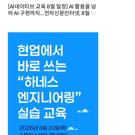
[AI네이티브 교육 8월 일정] AI 활용을 넘
어 AI 구현까지...전자신문인터넷, 8월 실
전 교육·워크숍 개최 발행일 : 2026-07-
23 10:46