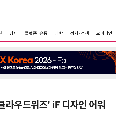
신
경제
플랫폼·유통
과학
정치·정책
오피니언
 '클라우드위즈' iF 디자인 어워
6
美 행정부, AI 모델 '해킹 등 사이버
보안 테스트' 의무화