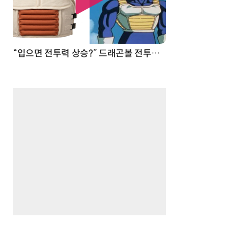
 순간
“입으면 전투력 상승?” 드래곤볼 전투복 닮은 중량조끼