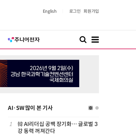
English
로그인
회원가입
AI·SW 많이 본 기사
1
韓 AI리더십 공백 장기화… 글로벌 3
6
美 행정부,
강 동력 꺼져간다
보안 테스