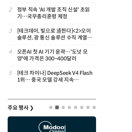
2
정부 직속 'AI 개발 조직 신설' 초읽
7
구광모 L
기…국무총리훈령 제정
서 젠슨 
3
[테크데이, 빛으로 通한다]<2>오이
8
[르포] 정
솔루션, 광 통신 솔루션 수직 계열
선…'NH
화…'실리콘 포토닉스·CPO 집중 공
략'
4
오픈AI 첫 AI 기기 윤곽…'도넛 모
9
국산 CS
양'에 가격은 300~400달러
다…5개사
5
[테크 차이나] DeepSeek V4 Flash
10
코히어, 
1위… 중국 모델 강세 지속
원…“韓이
(OpenRouter 주간 AI 모델 사용량
순위)
주요 행사
❯