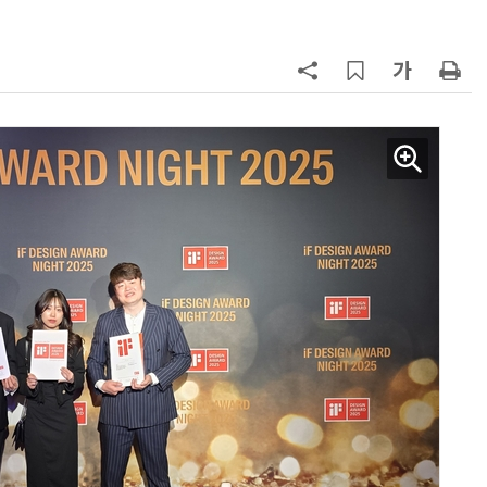
7
구광모 LG 회장, 내주 美 실리콘밸리
서 젠슨 황 재회동
8
[르포] 정부 GPU 7656장 운영 최전
선…'NHN 팩토리X' 가보니
9
국산 CSP사 '마켓플레이스' 커졌
다…5개사 등록 솔루션 1439개
10
코히어, 통제 가능한 소버린 AI 지
원…“韓이 아태 승부처”