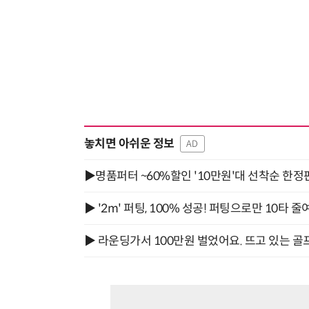
놓치면 아쉬운 정보
AD
▶명품퍼터 ~60%할인 '10만원'대 선착순 한정
▶ '2m' 퍼팅, 100% 성공! 퍼팅으로만 10타 줄
▶ 라운딩가서 100만원 벌었어요. 뜨고 있는 골