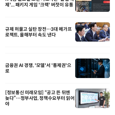
제'... 패키지 게임 '크랙' 버젓이 유통
규제 허물고 실탄 장전…3대 메가프
로젝트, 올해부터 속도 낸다
금융권 AI 경쟁, '모델'서 '통제권'으
로
[정보통신 미래모임] “공고 뜬 뒤엔
늦다”…정부사업, 정책수요부터 읽어
야