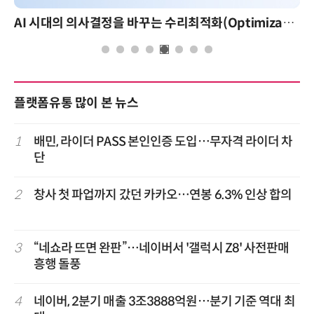
AI 시대의 의사결정을 바꾸는 수리최적화(Optimization): 실제 산업 적용 사례와 활용 전략
플랫폼유통 많이 본 뉴스
1
배민, 라이더 PASS 본인인증 도입…무자격 라이더 차
단
2
창사 첫 파업까지 갔던 카카오…연봉 6.3% 인상 합의
3
“네쇼라 뜨면 완판”…네이버서 '갤럭시 Z8' 사전판매
흥행 돌풍
4
네이버, 2분기 매출 3조3888억원…분기 기준 역대 최