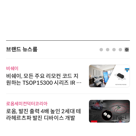
브랜드 뉴스룸
비쉐이
비쉐이, 모든 주요 리모컨 코드 지
원하는 TSOP15300 시리즈 IR 수
신기 출시
로옴세미컨덕터코리아
로옴, 발진 출력 4배 높인 2세대 테
라헤르츠파 발진 디바이스 개발