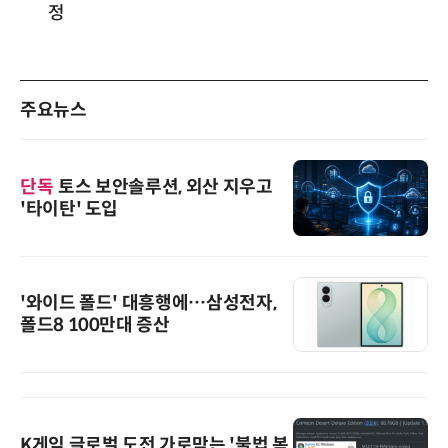
정
주요뉴스
단독
토스 보안솔루션, 외산 지우고
'타이탄' 도입
'와이드 폴드' 대흥행에…삼성전자,
폴드8 100만대 증산
K게임 글로벌 도전 가로막는 '불법 복