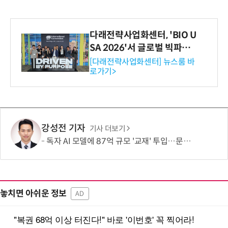
다래전략사업화센터, 'BIO U
SA 2026'서 글로벌 빅파마
와의 비즈니스 미팅 지원…K
[다래전략사업화센터] 뉴스룸 바
로가기>
-바이오 해외 진출 교두보 확
보
강성전 기자
기사 더보기
독자 AI 모델에 87억 규모 '교재' 투입…문제·전공책에 강의영상까지
놓치면 아쉬운 정보
AD