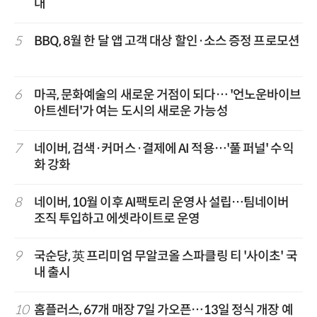
대
5
BBQ, 8월 한 달 앱 고객 대상 할인·소스 증정 프로모션
6
마곡, 문화예술의 새로운 거점이 되다… '언노운바이브
아트센터'가 여는 도시의 새로운 가능성
7
네이버, 검색·커머스·결제에 AI 적용…'풀 퍼널' 수익
화 강화
8
네이버, 10월 이후 AI팩토리 운영사 설립…팀네이버
조직 투입하고 에셋라이트로 운영
9
국순당, 英 프리미엄 무알코올 스파클링 티 '사이초' 국
내 출시
10
홈플러스, 67개 매장 7일 가오픈…13일 정식 개장 예