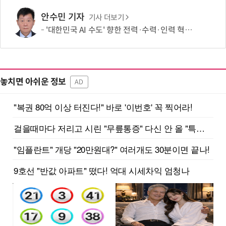
안수민 기자
기사 더보기
'대한민국 AI 수도' 향한 전력·수력·인력 혁신 시동…'충남 3력 혁신 TF 회의 첫 개최
놓치면 아쉬운 정보
AD