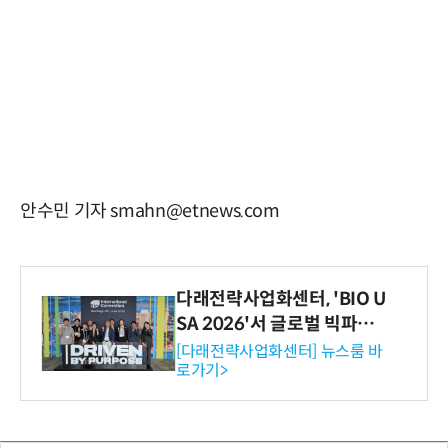
안수민 기자 smahn@etnews.com
다래전략사업화센터, 'BIO U
SA 2026'서 글로벌 빅파마
와의 비즈니스 미팅 지원…K
[다래전략사업화센터] 뉴스룸 바
로가기>
-바이오 해외 진출 교두보 확
보