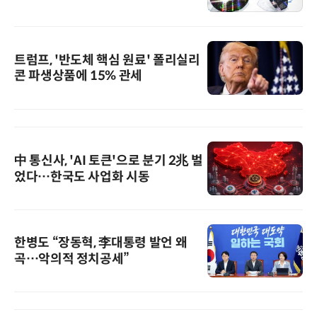
트럼프, '반도체 핵심 원료' 폴리실리
콘 파생상품에 15% 관세
中 통신사, 'AI 토큰'으로 분기 2兆 벌
었다…한국도 사업화 시동
한병도 “장동혁, 李대통령 발언 왜
곡…악의적 정치공세”