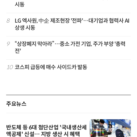
시동
8
LG 엑사원, 中企 제조현장 '전파'…대기업과 협력사 AI
상생 시동
9
“상장폐지 막아라”…중소 가전 기업, 주가 부양 '총력
전'
10
코스피 급등에 매수 사이드카 발동
주요뉴스
반도체 등 6대 첨단산업 '국내생산세
액공제' 신설… 지방 생산 시 혜택