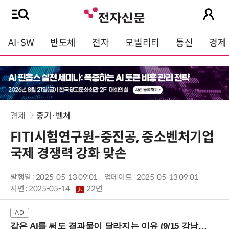
AI·SW
반도체
전자
모빌리티
통신
경제
경제
중기·벤처
FITI시험연구원-중진공, 중소벤처기업
국제 경쟁력 강화 맞손
발행일 : 2025-05-13 09:01
업데이트 : 2025-05-13 09:01
지면 :
2025-05-14
22면
같은 AI를 써도 결과물이 달라지는 이유 (9/15 강남역)