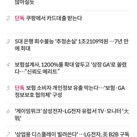
많아질듯
2
단독
쿠팡에서 카드대출 받는다
3
5대 은행 회수불능 '추정손실' 1조2109억원 …7년 만
에 최대
4
보험설계사, 1200%룰 확대 앞두고 '상장 GA'로 쏠렸
다…“신뢰도 메리트”
5
단독
보험 소비자 개인정보 유출 막는다…'보험·GA
정보보호 협의체' 구성
6
'게이밍위크' 삼성전자-LG전자 유럽서 TV·모니터 '大
戰'
7
'상업용 디스플레이 빌려쓴다' …LG전자, 美 B2B 구독