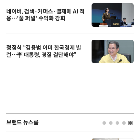
네이버, 검색·커머스·결제에 AI 적
용…'풀 퍼널' 수익화 강화
정점식 “김용범 이미 한국경제 빌
런…李 대통령, 경질 결단해야”
브랜드 뉴스룸