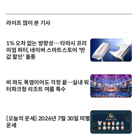
라이프 많이 본 기사
1% 오차 없는 방향성… 타마시 프리
미엄 퍼터, 네이버 스마트스토어 '반
값 할인' 돌풍
비 와도 폭염이어도 걱정 끝…실내 워
터파크형 리조트 여름 특수
[오늘의 운세] 2026년 7월 30일 띠별
운세