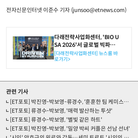
전자신문인터넷 이준수 기자 (junsoo@etnews.com)
다래전략사업화센터, 'BIO U
SA 2026'서 글로벌 빅파마
와의 비즈니스 미팅 지원…K
[다래전략사업화센터] 뉴스룸 바
로가기>
-바이오 해외 진출 교두보 확
보
관련 기사
[ET포토] 박진영-박보영-류경수, '훈훈한 팀 케미스트리'
[ET포토] 류경수-박보영, '매력 발산하는 투샷'
[ET포토] 류경수-박보영, '별빛 같은 하트'
[ET포토] 박진영-박보영, '밀양 박씨 커플은 선남 선녀'
'시인' 안효근의 위로와 감동…세미 트로트 '시인의 마음은'