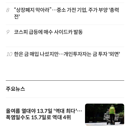
8
“상장폐지 막아라”…중소 가전 기업, 주가 부양 '총력
전'
9
코스피 급등에 매수 사이드카 발동
10
한은 금 매입 나섰지만…개인투자자는 금 투자 '외면'
주요뉴스
올여름 열대야 13.7일 '역대 최다'…
폭염일수도 15.7일로 역대 4위