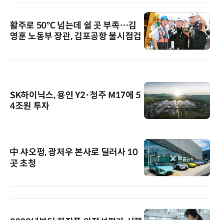
활주로 50℃ 넘는데 쉴 곳 부족…김
영훈 노동부 장관, 김포공항 불시점검
SK하이닉스, 용인 Y2·청주 M17에 5
4조원 투자
中 샤오펑, 광저우 본사로 딜러사 10
곳 초청