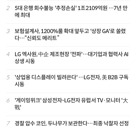
2
5대 은행 회수불능 '추정손실' 1조2109억원 …7년 만
에 최대
3
보험설계사, 1200%룰 확대 앞두고 '상장 GA'로 쏠렸
다…“신뢰도 메리트”
4
LG 엑사원, 中企 제조현장 '전파'…대기업과 협력사 AI
상생 시동
5
'상업용 디스플레이 빌려쓴다' …LG전자, 美 B2B 구독
시동
6
'게이밍위크' 삼성전자-LG전자 유럽서 TV·모니터 '大
戰'
7
경찰 압수 코인, 두나무가 보관한다…최종 낙찰자 선정