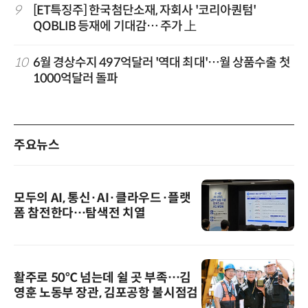
9
[ET특징주] 한국첨단소재, 자회사 '코리아퀀텀'
QOBLIB 등재에 기대감… 주가 上
10
6월 경상수지 497억달러 '역대 최대'…월 상품수출 첫
1000억달러 돌파
주요뉴스
모두의 AI, 통신·AI·클라우드·플랫
폼 참전한다…탐색전 치열
활주로 50℃ 넘는데 쉴 곳 부족…김
영훈 노동부 장관, 김포공항 불시점검