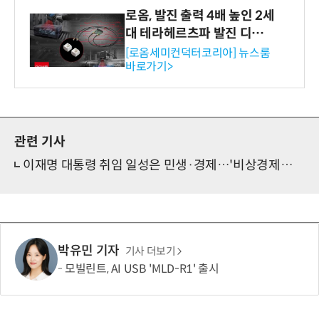
로옴, 발진 출력 4배 높인 2세
대 테라헤르츠파 발진 디바이
스 개발
[로옴세미컨덕터코리아] 뉴스룸
바로가기>
관련 기사
이재명 대통령 취임 일성은 민생·경제…'비상경제점검TF' 가동
박유민 기자
기사 더보기
모빌린트, AI USB 'MLD-R1' 출시