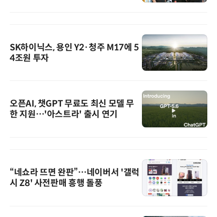
SK하이닉스, 용인 Y2·청주 M17에 5
4조원 투자
오픈AI, 챗GPT 무료도 최신 모델 무
한 지원…'아스트라' 출시 연기
“네쇼라 뜨면 완판”…네이버서 '갤럭
시 Z8' 사전판매 흥행 돌풍