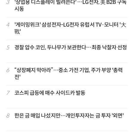
3
'상업용 디스플레이 빌려쓴다' …LG전자, 美 B2B 구독
시동
4
'게이밍위크' 삼성전자-LG전자 유럽서 TV·모니터 '大
戰'
5
경찰 압수 코인, 두나무가 보관한다…최종 낙찰자 선정
6
“상장폐지 막아라”…중소 가전 기업, 주가 부양 '총력
전'
7
코스피 급등에 매수 사이드카 발동
8
한은 금 매입 나섰지만…개인투자자는 금 투자 '외면'