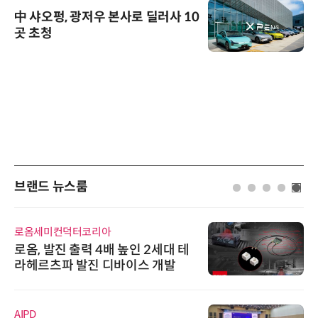
中 샤오펑, 광저우 본사로 딜러사 10
곳 초청
브랜드 뉴스룸
로옴세미컨덕터코리아
로옴, 발진 출력 4배 높인 2세대 테
라헤르츠파 발진 디바이스 개발
AIPD