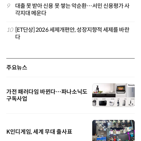
9
대출 못 받아 신용 못 쌓는 악순환…서민 신용평가 사
각지대 메운다
10
[ET단상] 2026 세제개편안, 성장지향적 세제를 바란
다
주요뉴스
가전 패러다임 바뀐다…파나소닉도
구독사업
K인디게임, 세계 무대 출사표