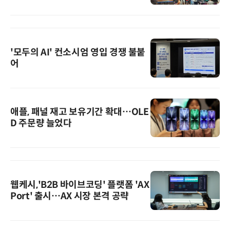
'모두의 AI' 컨소시엄 영입 경쟁 불붙
어
애플, 패널 재고 보유기간 확대…OLE
D 주문량 늘었다
웹케시,'B2B 바이브코딩' 플랫폼 'AX
Port' 출시…AX 시장 본격 공략