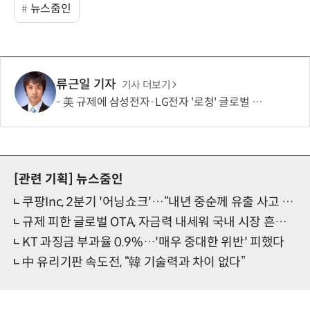
뉴스줌인
류근일 기자
기사 더보기
美 규제에 삼성전자·LG전자 '로청' 글로벌 출시 늦춘다…“공급망 재편부터”
[관련 기획]
뉴스줌인
쿠팡Inc, 2분기 '어닝쇼크'…“내년 중순께 유출 사고 전 수준 회복”
규제 피한 글로벌 OTA, 자금력 내세워 국내 시장 흔든다
KT 과징금 부과율 0.9%…'매우 중대한 위반' 피했다
中 유리기판 속도전, “韓 기술력과 차이 없다”