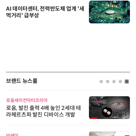
AI 데이터센터, 전력반도체 업계 '새
먹거리' 급부상
브랜드 뉴스룸
로옴세미컨덕터코리아
로옴, 발진 출력 4배 높인 2세대 테
라헤르츠파 발진 디바이스 개발
비쉐이