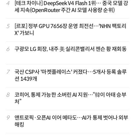
4
[테크 차이나] DeepSeek V4 Flash 1위… 중국 모델 강
세 지속(OpenRouter 주간 AI 모델 사용량 순위)
5
[르포] 정부 GPU 7656장 운영 최전선…'NHN 팩토리
X' 가보니
6
구광모 LG 회장, 내주 美 실리콘밸리서 젠슨 황 재회동
7
국산 CSP사 '마켓플레이스' 커졌다…5개사 등록 솔루
션 1439개
8
코히어, 통제 가능한 소버린 AI 지원…“韓이 아태 승부
처”
9
앤트로픽·오픈AI 이어 메타도…AI가 통제 벗어나 외부
해킹