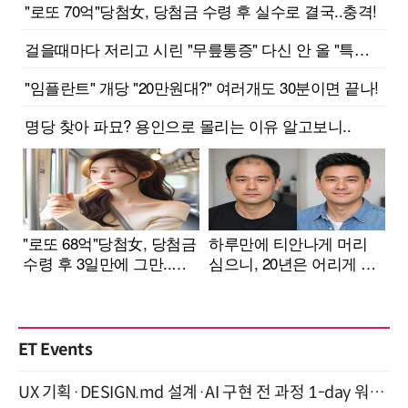
ET Events
UX 기획·DESIGN.md 설계·AI 구현 전 과정 1-day 워크숍 with Claude Code·Codex 9월 15일 개최