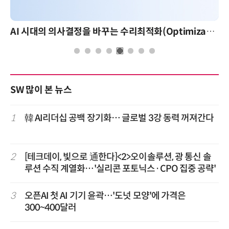
AI 시대의 의사결정을 바꾸는 수리최적화(Optimization): 실제 산업 적용 사례와 활용 전략
SW 많이 본 뉴스
1
韓 AI리더십 공백 장기화… 글로벌 3강 동력 꺼져간다
2
[테크데이, 빛으로 通한다]<2>오이솔루션, 광 통신 솔
루션 수직 계열화…'실리콘 포토닉스·CPO 집중 공략'
3
오픈AI 첫 AI 기기 윤곽…'도넛 모양'에 가격은
300~400달러