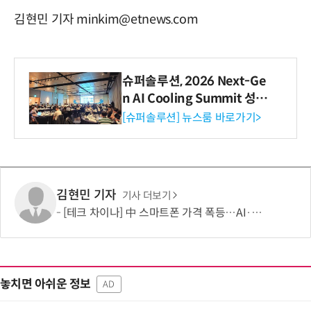
김현민 기자 minkim@etnews.com
슈퍼솔루션, 2026 Next-Ge
n AI Cooling Summit 성황
리 성료
[슈퍼솔루션] 뉴스룸 바로가기>
김현민 기자
기사 더보기
[테크 차이나] 中 스마트폰 가격 폭등…AI·5G로 모바일 산업 패러다임 전환 모색
놓치면 아쉬운 정보
AD