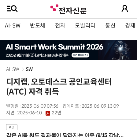
AI·SW
반도체
전자
모빌리티
통신
경제
AI·SW
SW
디지캡, 오토데스크 공인교육센터
(ATC) 자격 취득
발행일 : 2025-06-09 07:56
업데이트 : 2025-06-09 13:09
지면 :
2025-06-10
22면
같은 AI를 써도 결과물이 달라지는 이유 (9/15 강남역)