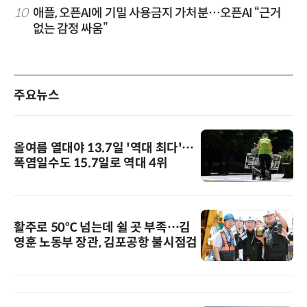
10
애플, 오픈AI에 기밀 사용금지 가처분…오픈AI “근거
없는 감정 싸움”
주요뉴스
올여름 열대야 13.7일 '역대 최다'…
폭염일수도 15.7일로 역대 4위
활주로 50℃ 넘는데 쉴 곳 부족…김
영훈 노동부 장관, 김포공항 불시점검