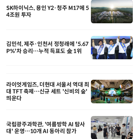
SK하이닉스, 용인 Y2·청주 M17에 5
4조원 투자
김민석, 제주·인천서 정청래에 '5.67
P%'차 승리…누적 득표도 金 1위
라이엇게임즈, 더현대 서울서 역대 최
대 TFT 축제…신규 세트 '신비의 숲'
띄운다
국립광주과학관, '여름방학 AI 탐사
대' 운영…10개 AI 동아리 참가