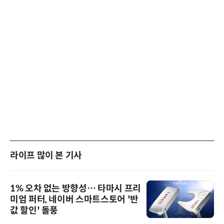
라이프 많이 본 기사
1% 오차 없는 방향성… 타마시 프리
미엄 퍼터, 네이버 스마트스토어 '반
값 할인' 돌풍