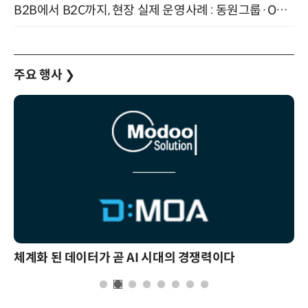
B2B에서 B2C까지, 현장 실제 운영사례 : 동원그룹·OCI·다이닝브랜즈그룹·당근 (8/27)
주요 행사
❯
체계화 된 데이터가 곧 AI 시대의 경쟁력이다