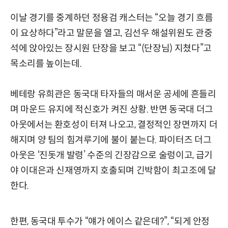
이날 경기를 중계하던 정용검 캐스터는 “오늘 경기 흐름
이 요상하다”라고 말문을 열고, 김선우 해설위원도 관중
석에 앉아있는 장시원 단장을 보고 “(단장님) 지쳤다”고
목소리를 높이는데.
베테랑 유희관은 동국대 타자들의 매서운 공세에 흔들리
며 마운드 유지에 적신호가 켜진 상황. 반면 동국대 더그
아웃에서는 환호성이 터져 나오고, 결정적인 장면까지 더
해지며 양 팀의 힘겨루기에 불이 붙는다. 파이터즈 더그
아웃은 ‘진돗개 발령’ 수준의 긴장감으로 술렁이고, 급기
야 이대은과 신재영까지 호출되며 긴박함이 최고조에 달
한다.
한편, 동국대 투수가 “얘가 에이스 같은데?”, “되게 안정