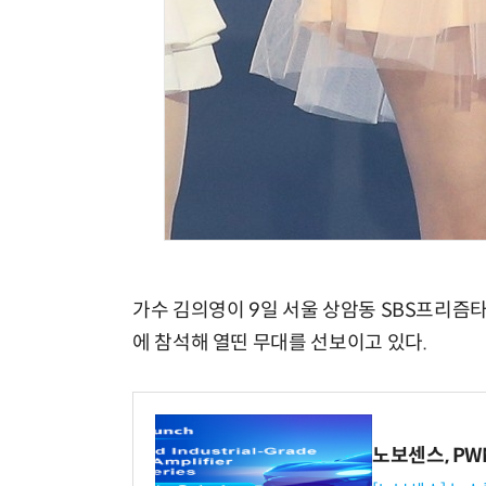
가수 김의영이 9일 서울 상암동 SBS프리즘타워에
에 참석해 열띤 무대를 선보이고 있다.
노보센스, P