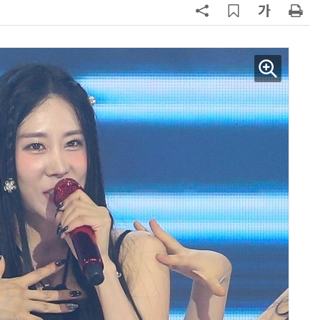
AI Native Enterprise를 지원하는 AI Ready Data 플랫폼 활용 전략
AI 시대의 옵저버빌리티: GPU·LLM 모니터링부터 AI 기반 장애 대응까지