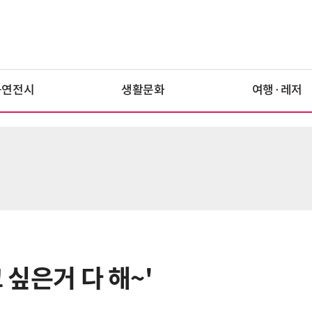
공연전시
생활문화
여행·레저
고 싶은거 다 해~'