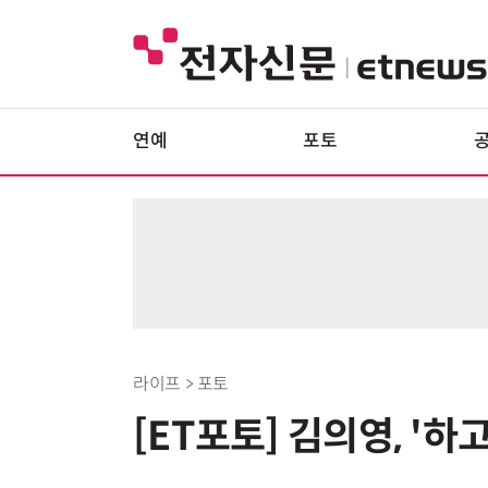
연예
포토
라이프 > 포토
[ET포토] 김의영, '하