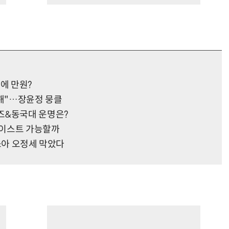
에 만원?
경해"…장윤정 뭉클
즈&동국대 운명은?
+카이스트 가능할까
쏘아 오정세 막았다