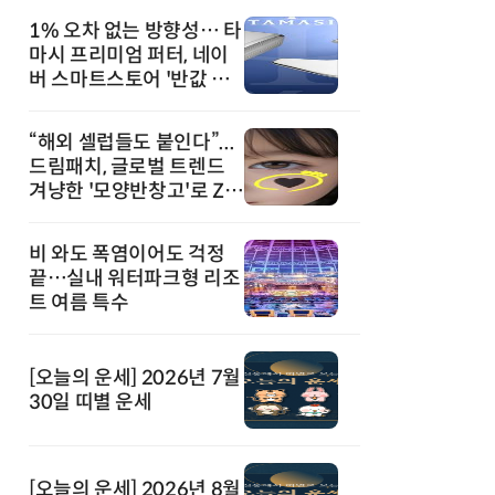
1% 오차 없는 방향성… 타
마시 프리미엄 퍼터, 네이
버 스마트스토어 '반값 할
인' 돌풍
“해외 셀럽들도 붙인다”...
드림패치, 글로벌 트렌드
겨냥한 '모양반창고'로 Z세
대 공략
비 와도 폭염이어도 걱정
끝…실내 워터파크형 리조
트 여름 특수
[오늘의 운세] 2026년 7월
30일 띠별 운세
[오늘의 운세] 2026년 8월