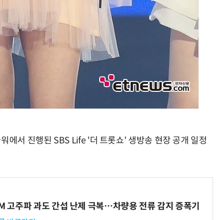
서 진행된 SBS Life '더 트롯쇼' 생방송 현장 공개 일정
WM 고주파 과도 간섭 난제 극복…차량용 전류 감지 증폭기