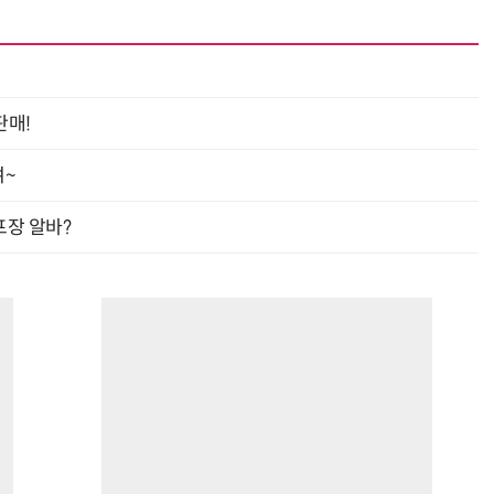
판매!
여~
프장 알바?