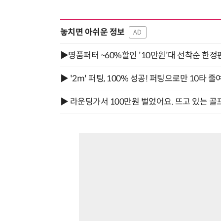
놓치면 아쉬운 정보
AD
▶명품퍼터 ~60%할인 '10만원'대 선착순 한정
▶ '2m' 퍼팅, 100% 성공! 퍼팅으로만 10타 줄
▶ 라운딩가서 100만원 벌었어요. 뜨고 있는 골