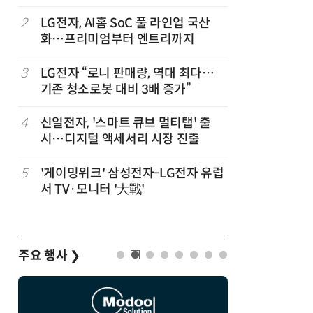
2
LG전자, AI홈 SoC 풀 라인업 국산
7
'상업용 
화…프리미엄부터 엔트리까지
전자, 美 
3
LG전자 “로니 판매량, 역대 최다…
8
LG 엑사
기존 청소로봇 대비 3배 증가”
대기업과 
,
4
신일전자, '스마트 큐브 멀티탭' 출
9
“상장폐지
시…디지털 액세서리 시장 진출
주가 부양
5
'게이밍위크' 삼성전자-LG전자 유럽
10
[사설] 美
서 TV·모니터 '大戰'
지 대응을
주요 행사
❯