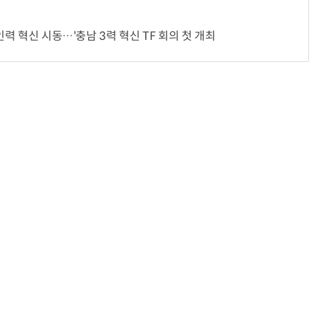
인력 혁신 시동…'충남 3력 혁신 TF 회의 첫 개최
반려견 유골을 우주에 뿌렸다…GPS 추적기로 회수까지 성공
“입으면 전투력 상승?” 드래곤볼 전투복 닮은 중량조끼