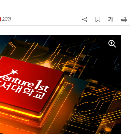
7
'상업용 디스플레이 빌려쓴다' …LG
전자, 美 B2B 구독 시동
20면
8
LG 엑사원, 中企 제조현장 '전파'…
대기업과 협력사 AI 상생 시동
9
“상장폐지 막아라”…중소 가전 기업
주가 부양 '총력전'
10
[사설] 美 AIDC 냉각 시장, 우리도 현
지 대응을