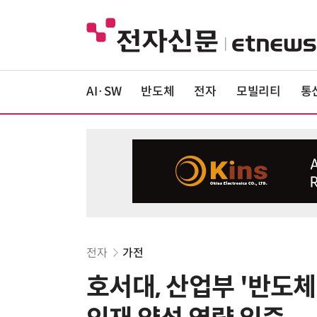
AI·SW
반도체
전자
모빌리티
통
전자
가전
호서대, 산업부 '반도