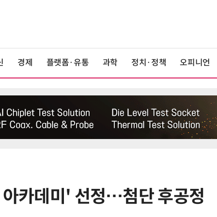
신
경제
플랫폼·유통
과학
정치·정책
오피니언
체 아카데미' 선정…첨단 후공정
6
구광모 LG 회장, 내주 美 실리콘밸리
서 젠슨 황 재회동