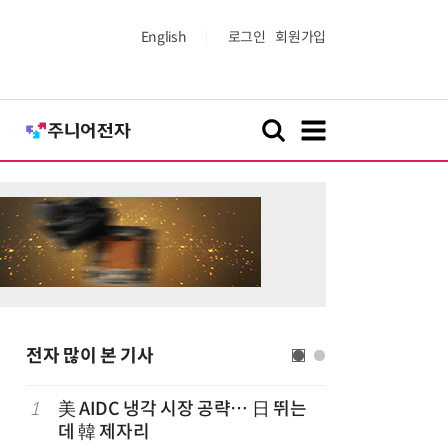
English
로그인
회원가입
전자 많이 본 기사
1
美 AIDC 냉각 시장 공략… 日 뛰는
6
구광모 L
데 韓 제자리
서 젠슨 