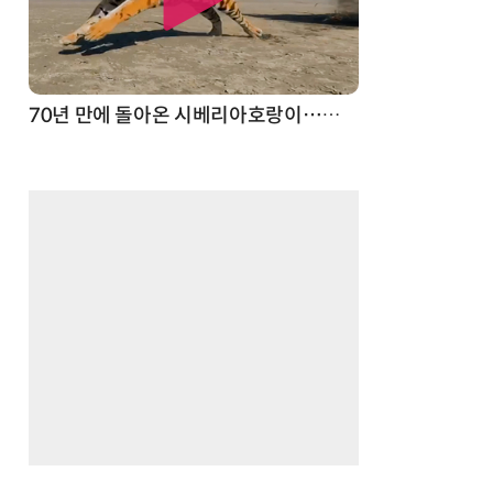
70년 만에 돌아온 시베리아호랑이…카자흐스탄 야생에 풀렸다