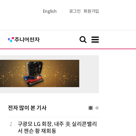
English
로그인
회원가입
전자 많이 본 기사
1
구광모 LG 회장, 내주 美 실리콘밸리
6
美 규제에
서 젠슨 황 재회동
글로벌 출