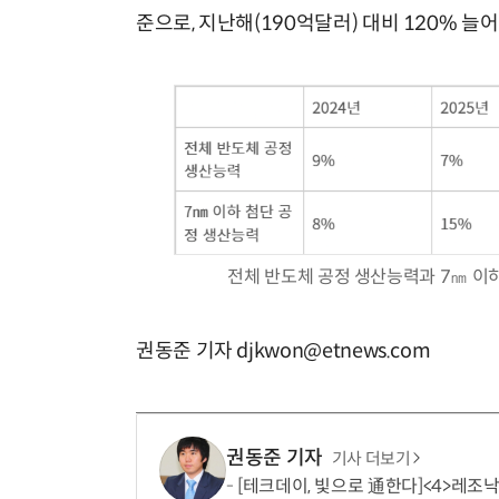
준으로, 지난해(190억달러) 대비 120% 늘
전체 반도체 공정 생산능력과 7㎚ 이하 
권동준 기자 djkwon@etnews.com
권동준 기자
기사 더보기
[테크데이, 빛으로 通한다]<4>레조낙