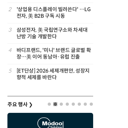
부터”
2
'상업용 디스플레이 빌려쓴다' …LG
7
[ET단상
전자, 美 B2B 구독 시동
3
삼성전자, 美 국립연구소와 차세대
8
LG 엑사
난방 기술 개발한다
서 구글·
4
바디프랜드, '미니' 브랜드 글로벌 확
9
'셀트론 
장…美 이어 동남아·유럽 진출
과 입증
출
5
[ET단상] 2026 세제개편안, 성장지
10
코웨이, 
향적 세제를 바란다
5조원·영
주요 행사
❯