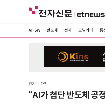
AI·SW
반도체
전자
모빌리티
통
전자
가전
“AI가 첨단 반도체 공