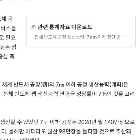
도체 공
관련 통계자료 다운로드
 서비스를
전체 반도체 공정 생산능력·7nm 이하 첨단 공정 생산능력 연평균 성장률 비교
모로 필요
AI Native Enterprise를 지원하는 AI Ready Data 플랫폼 활용 전략
AI 시대의 옵저버빌리티: GPU·LLM 모니터링부터 AI 기반 장애 대응까지
 높은 성
중심 축
 세계 반도체 공장(팹)의 7㎚ 이하 공정 생산능력(캐퍼)은
. 전체 반도체 팹 생산능력 연평균 성장률이 7%인 것을 고려
생산할 수 있었던 7㎚ 이하 공정은 2028년 월 140만장으로
모다. 올해만 하더라도 월산 98만장을 돌파할 것으로 추산돼