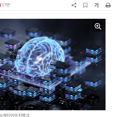
부터”
17면
7
[ET단상] 국부펀드는 시간을 산다
8
LG 엑사원, 표·시계열 데이터 예측
서 구글·알리바바 제쳐
9
'셀트론 순환 체어' 혈액순환 개선 효
과 입증
10
코웨이, 2분기 최대 실적…연간 매
5조원·영업이익 1조원 '순항'
@게티이미지뱅크