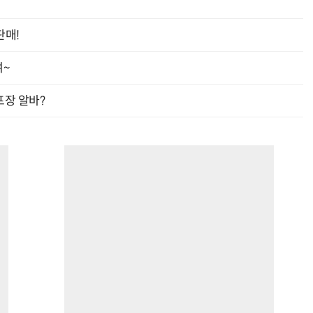
판매!
여~
프장 알바?