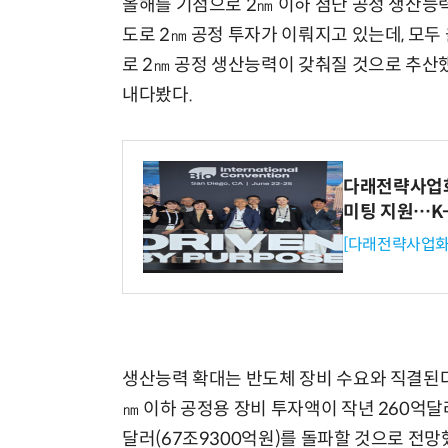
올해를 기점으로 2㎚ 이하 첨단 공정 생산능력
도로 2㎚ 공정 투자가 이뤄지고 있는데, 모두 
로 2㎚ 공정 생산능력이 갖춰질 것으로 추산했
내다봤다.
다래전략사업화센
미팅 지원…K
[다래전략사업화
생산능력 확대는 반도체 장비 수요와 직결된다.
㎚ 이하 공정용 장비 투자액이 작년 260억달러(
달러(67조9300억원)를 돌파할 것으로 전망했