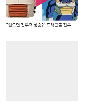
 순간
“입으면 전투력 상승?” 드래곤볼 전투복 닮은 중량조끼