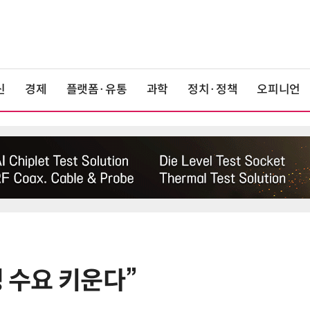
신
경제
플랫폼·유통
과학
정치·정책
오피니언
정 수요 키운다”
6
美 규제에 삼성전자·LG전자 '로청'
글로벌 출시 늦춘다…“공급망 재편