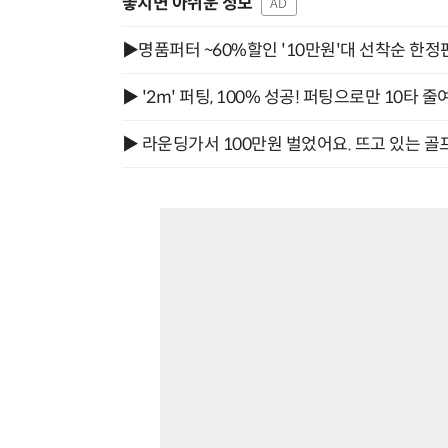
놓치면 아쉬운 정보
AD
▶명품퍼터 ~60%할인 '10만원'대 선착순 한정
▶ '2m' 퍼팅, 100% 성공! 퍼팅으로만 10타 줄
▶ 라운딩가서 100만원 벌었어요. 뜨고 있는 골