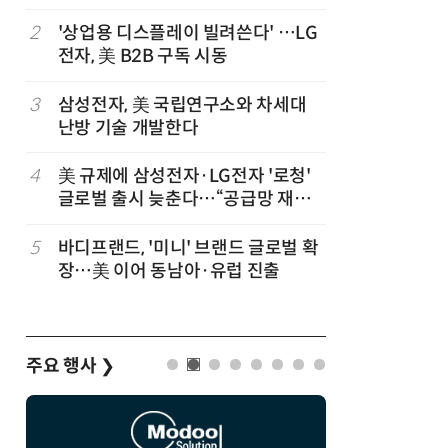
2
'상업용 디스플레이 빌려쓴다' …LG
7
가전 패
전자, 美 B2B 구독 시동
구독사업
3
삼성전자, 美 국립연구소와 차세대
8
[ET단상
난방 기술 개발한다
4
美 규제에 삼성전자·LG전자 '로청'
9
LG 엑사
글로벌 출시 늦춘다…“공급망 재편
서 구글·
부터”
5
바디프랜드, '미니' 브랜드 글로벌 확
10
'셀트론 
장…美 이어 동남아·유럽 진출
과 입증
주요 행사
❯