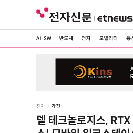
AI·SW
반도체
전자
모빌리티
통
전자
가전
델 테크놀로지스, RTX