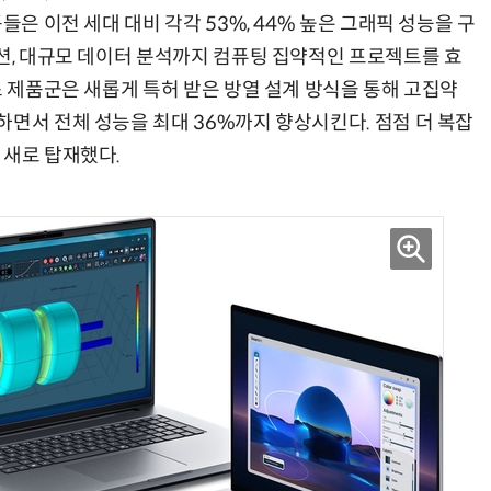
들은 이전 세대 대비 각각 53%, 44% 높은 그래픽 성능을 구
이션, 대규모 데이터 분석까지 컴퓨팅 집약적인 프로젝트를 효
스 제품군은 새롭게 특허 받은 방열 설계 방식을 통해 고집약
“계속 쫓아왔다”…도망치던 우크라 민간인 공격한 러 자폭 드론
진정한 우정?…친구 구하려다 둘 다 의자 틈에 목이 낀
하면서 전체 성능을 최대 36%까지 향상시킨다. 점점 더 복잡
 새로 탑재했다.