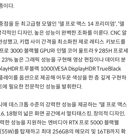
6종이다.
을 둔 최고급형 모델인 '델 프로 맥스 14 프리미엄', '델
각적인 디자인, 높은 성능이 완벽한 조화를 이룬다. CNC 알
성했고, 키캡 사이 간격을 최소화한 제로 래티스 키보드를
로 3000 블랙웰 GPU와 인텔 코어 울트라 9 285H 프로세
%, 23% 높은 그래픽 성능을 구현해 영상 편집이나 데이터 분
HDR 트루블랙 1000(VESA DisplayHDR TrueBlack
디스플레이를 옵션으로 제공해 어두운 색상을 한 층 깊게 구현하
트에 필요한 전문적인 성능을 발휘한다.
에 데스크톱 수준의 강력한 성능을 제공하는 '델 프로 맥스
 16, 18형의 넓은 화면 공간에서 멀티태스킹, 창의적 디자인,
력한 성능을 지원하는 엔비디아 RTX 프로 5000 블랙웰
서(55W)를 탑재하고 최대 256GB의 메모리 및 16TB까지 확