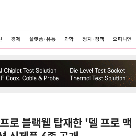
신
경제
플랫폼·유통
과학
정치·정책
오피니언
 프로 블랙웰 탑재한 '델 프로 맥
6
[ET단상] 2026 세제개편안, 성장지
향적 세제를 바란다