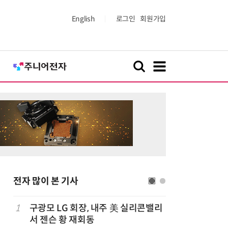
English
로그인
회원가입
전자 많이 본 기사
1
구광모 LG 회장, 내주 美 실리콘밸리
6
[ET단상]
서 젠슨 황 재회동
향적 세제