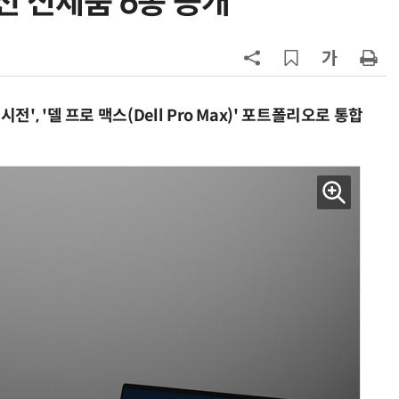
션 신제품 6종 공개
7
가전 패러다임 바뀐다…파나소닉도
구독사업
8
[ET단상] 국부펀드는 시간을 산다
, '델 프로 맥스(Dell Pro Max)' 포트폴리오로 통합
9
LG 엑사원, 표·시계열 데이터 예측
서 구글·알리바바 제쳐
10
'셀트론 순환 체어' 혈액순환 개선 효
과 입증