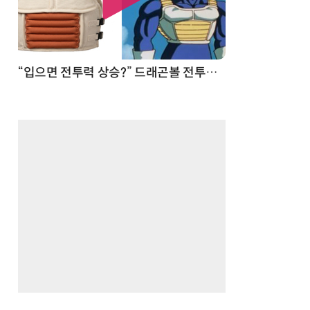
 순간
“입으면 전투력 상승?” 드래곤볼 전투복 닮은 중량조끼