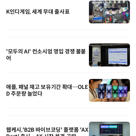
K인디게임, 세계 무대 출사표
'모두의 AI' 컨소시엄 영입 경쟁 불붙
어
애플, 패널 재고 보유기간 확대…OLE
D 주문량 늘었다
웹케시,'B2B 바이브코딩' 플랫폼 'AX