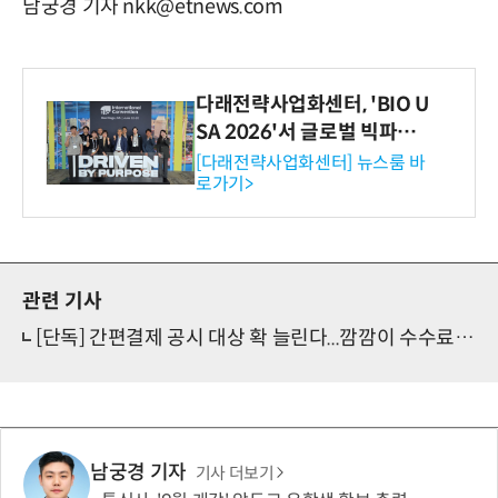
남궁경 기자 nkk@etnews.com
다래전략사업화센터, 'BIO U
SA 2026'서 글로벌 빅파마
와의 비즈니스 미팅 지원…K
[다래전략사업화센터] 뉴스룸 바
로가기>
-바이오 해외 진출 교두보 확
보
관련 기사
[단독] 간편결제 공시 대상 확 늘린다...깜깜이 수수료 개선
남궁경 기자
기사 더보기