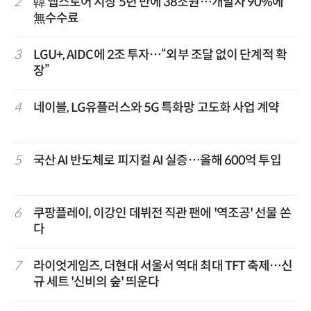
2
韓 앱스토어 시장 5년 만에 38조원…개발자 90%에
無수수료
3
LGU+, AIDC에 2조 투자…“외부 조달 없이 단계적 확
장”
4
네이블, LG유플러스와 5G 특화망 고도화 사업 계약
5
국산 AI 반도체로 피지컬 AI 실증…올해 600억 투입
6
쿠팡플레이, 이강인 데뷔전 직관 팬에 '역조공' 선물 쏜
다
7
라이엇게임즈, 더현대 서울서 역대 최대 TFT 축제…신
규 세트 '신비의 숲' 띄운다