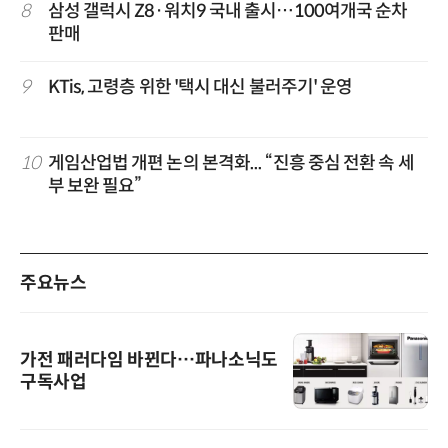
8
삼성 갤럭시 Z8·워치9 국내 출시…100여개국 순차
판매
9
KTis, 고령층 위한 '택시 대신 불러주기' 운영
10
게임산업법 개편 논의 본격화... “진흥 중심 전환 속 세
부 보완 필요”
주요뉴스
가전 패러다임 바뀐다…파나소닉도
구독사업