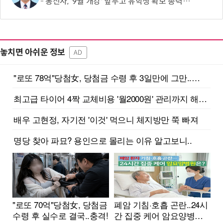
통신사, '9월 개강' 앞두고 유학생 확보 총력…순증 경쟁 새 격전지
놓치면 아쉬운 정보
AD