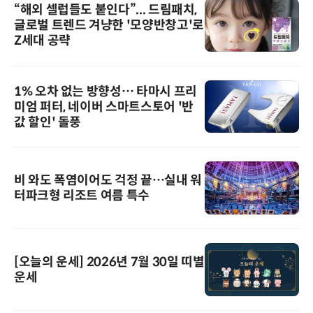
“해외 셀럽들도 붙인다”... 드림패치,
글로벌 트렌드 겨냥한 '모양반창고'로
Z세대 공략
1% 오차 없는 방향성… 타마시 프리
미엄 퍼터, 네이버 스마트스토어 '반
값 할인' 돌풍
비 와도 폭염이어도 걱정 끝…실내 워
터파크형 리조트 여름 특수
[오늘의 운세] 2026년 7월 30일 띠별
운세