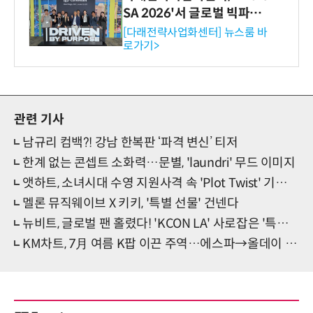
SA 2026'서 글로벌 빅파마
와의 비즈니스 미팅 지원…K
[다래전략사업화센터] 뉴스룸 바
로가기>
-바이오 해외 진출 교두보 확
보
관련 기사
남규리 컴백?! 강남 한복판 ‘파격 변신’ 티저
한계 없는 콘셉트 소화력…문별, 'laundri' 무드 이미지
앳하트, 소녀시대 수영 지원사격 속 'Plot Twist' 기대 증폭
멜론 뮤직웨이브 X 키키, '특별 선물' 건넨다
뉴비트, 글로벌 팬 홀렸다! 'KCON LA' 사로잡은 '특별 퍼포'
KM차트, 7月 여름 K팝 이끈 주역…에스파→올데이 프로젝트