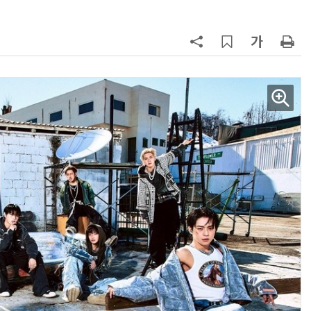
양자컴퓨팅 비즈니스·기술 입문 1-Day 워크샵 - 큐비트·양자 알고리듬·Qiskit 실습으로 이해하는 차세대
업무 자동화 위한 AI ‘세컨드 브레인’ 만들기 1-day 워크숍 - LLM Wiki 