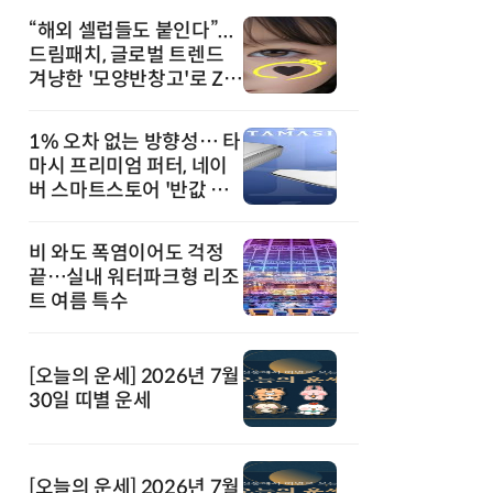
“해외 셀럽들도 붙인다”...
드림패치, 글로벌 트렌드
겨냥한 '모양반창고'로 Z세
대 공략
1% 오차 없는 방향성… 타
마시 프리미엄 퍼터, 네이
버 스마트스토어 '반값 할
인' 돌풍
비 와도 폭염이어도 걱정
끝…실내 워터파크형 리조
트 여름 특수
[오늘의 운세] 2026년 7월
30일 띠별 운세
[오늘의 운세] 2026년 7월