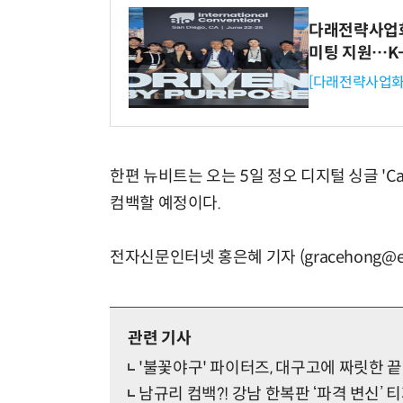
다래전략사업화센
미팅 지원…K
[다래전략사업화
한편 뉴비트는 오는 5일 정오 디지털 싱글 'Ca
컴백할 예정이다.
전자신문인터넷 홍은혜 기자 (gracehong@et
관련 기사
'불꽃야구' 파이터즈, 대구고에 짜릿한 끝
남규리 컴백?! 강남 한복판 ‘파격 변신’ 