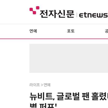
연예
포토
라이프 > 연예
뉴비트, 글로벌 팬 홀렸다
별 퍼포'