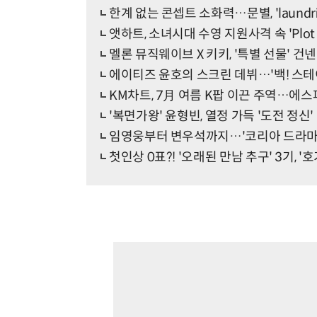
한계 없는 콘셉트 소화력…문별, 'laundr
앳하트, 소녀시대 수영 지원사격 속 'Plot 
멜론 뮤직웨이브 X 키키, '특별 선물' 건
에이티즈 윤호의 스크린 데뷔…'백! 스테
KM차트, 7月 여름 K팝 이끈 주역…
'복면가왕' 윤형빈, 열정 가득 '도전 정신
임영웅부터 변우석까지…'코리아 드라마 
첫인상 0표?! '오래된 만남 추구' 3기, '