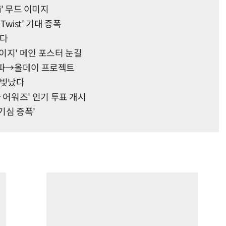
i' 무드 이미지
Twist' 기대 증폭
넨다
이지' 메인 포스터 눈길
에스파→올데이 프로젝트
' 빛났다
어워즈' 인기 투표 개시
호기심 증폭'