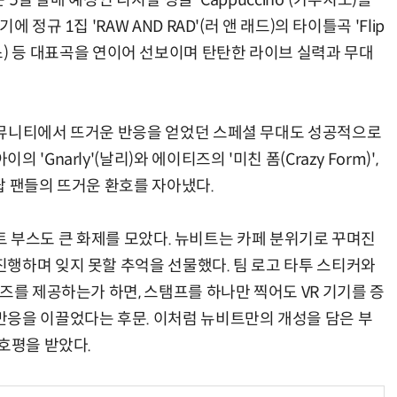
 5일 발매 예정인 디지털 싱글 'Cappuccino'(카푸치노)를
정규 1집 'RAW AND RAD'(러 앤 래드)의 타이틀곡 'Flip
'(히컵스) 등 대표곡을 연이어 선보이며 탄탄한 라이브 실력과 무대
커뮤니티에서 뜨거운 반응을 얻었던 스페셜 무대도 성공적으로
Gnarly'(날리)와 에이티즈의 '미친 폼(Crazy Form)',
K팝 팬들의 뜨거운 환호를 자아냈다.
티스트 부스도 큰 화제를 모았다. 뉴비트는 카페 분위기로 꾸며진
행하며 잊지 못할 추억을 선물했다. 팀 로고 타투 스티커와
즈를 제공하는가 하면, 스탬프를 하나만 찍어도 VR 기기를 증
응을 이끌었다는 후문. 이처럼 뉴비트만의 개성을 담은 부
호평을 받았다.