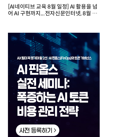
[AI네이티브 교육 8월 일정] AI 활용을 넘
어 AI 구현까지...전자신문인터넷, 8월 실
전 교육·워크숍 개최 발행일 : 2026-07-
23 10:46