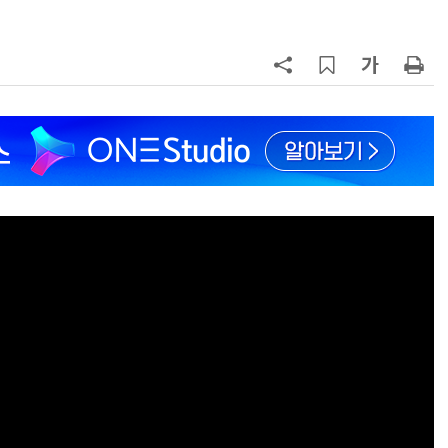
7
“韓, 향후 5년 메모리 최강국 유지…
엔비디아, HBM 독주 흔들”
8
日서 벤틀리 몰다 사고낸 유명 한국
인 인플루언서 체포… 7대 연쇄추돌
후 도망가
9
19세 공주도 입대…덴마크, 국방력
강화 속 군 복무 시작
10
“설마, 삼전닉스가 하루새 반토막날
까”…월가에 판돈 몰린다는데