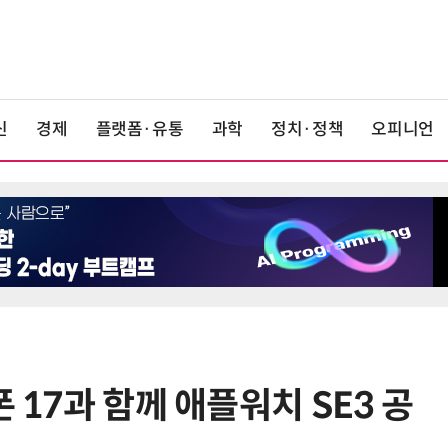
신
경제
플랫폼·유통
과학
정치·정책
오피니언
 17과 함께 애플워치 SE3 공
6
“시간당 4만원”…휴머노이드가 집
찾아가 청소해준다