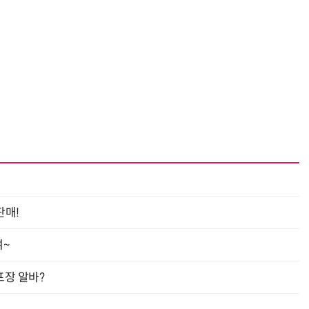
판매!
여~
프장 알바?