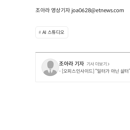
조아라 영상기자 joa0628@etnews.com
반려견 유골을 우주에 뿌렸다…GPS 추적기로 회수까지 성공
AI 스튜디오
조아라 기자
기사 더보기
[오피스인사이드] “일터가 아닌 삶터