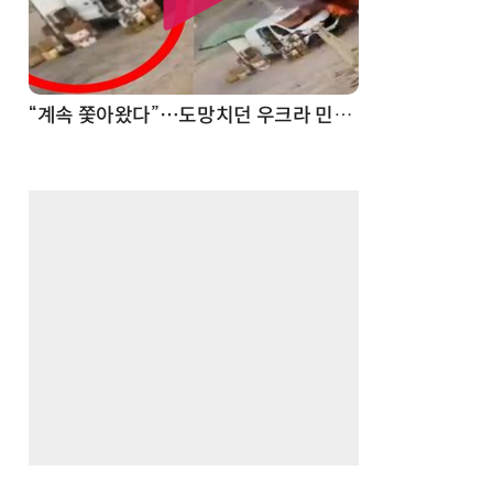
“계속 쫓아왔다”…도망치던 우크라 민간인 공격한 러 자폭 드론