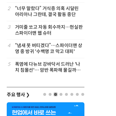
코스피 조명
2
“너무 말랐다” 거식증 의혹 시달린
7
“韓, 향
아리아나 그란데, 결국 활동 중단
엔비디아,
3
거미줄 쏘고 자동 회수까지…현실판
8
日서 벤틀
스파이더맨 웹 슈터
인 인플루
후 도망가
4
“냄새 못 버티겠다”…스파이더맨 상
9
19세 공
영 중 방귀 '수백명 코 막고 대피'
강화 속 
5
폭염에 다뉴브 강바닥서 드러난 '나
10
“설마, 
치 침몰선'… 암반 폭파해 물길까지
까”…월
바꾼다
주요 행사
❯