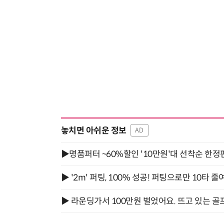
놓치면 아쉬운 정보
AD
▶명품퍼터 ~60%할인 '10만원'대 선착순 한정
▶ '2m' 퍼팅, 100% 성공! 퍼팅으로만 10타 줄
▶ 라운딩가서 100만원 벌었어요. 뜨고 있는 골