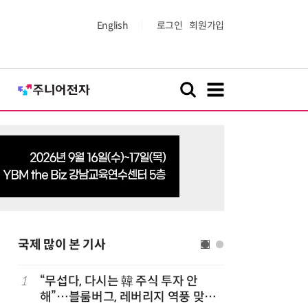
English
로그인
회원가입
국제 많이 본 기사
1
“무섭다, 다시는 韓 주식 투자 안
6
“시간당 
해”…블룸버그, 레버리지 역풍 맞은
찾아가 