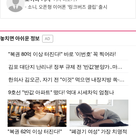
소니, 오픈형 이어폰 '링크버즈 클립' 출시
놓치면 아쉬운 정보
AD