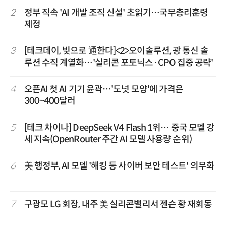
2
정부 직속 'AI 개발 조직 신설' 초읽기…국무총리훈령
제정
3
[테크데이, 빛으로 通한다]<2>오이솔루션, 광 통신 솔
루션 수직 계열화…'실리콘 포토닉스·CPO 집중 공략'
4
오픈AI 첫 AI 기기 윤곽…'도넛 모양'에 가격은
300~400달러
5
[테크 차이나] DeepSeek V4 Flash 1위… 중국 모델 강
세 지속(OpenRouter 주간 AI 모델 사용량 순위)
6
美 행정부, AI 모델 '해킹 등 사이버 보안 테스트' 의무화
7
구광모 LG 회장, 내주 美 실리콘밸리서 젠슨 황 재회동