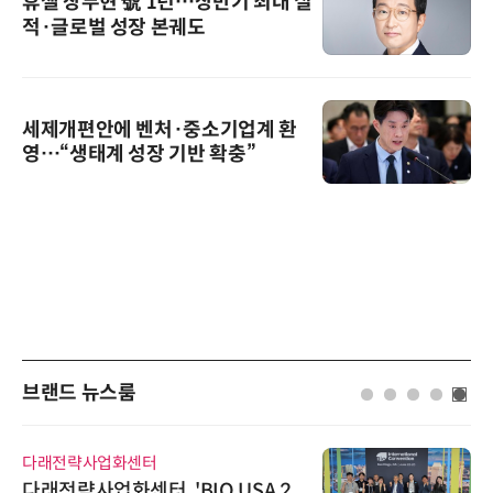
휴젤 장두현 號 1년…상반기 최대 실
적·글로벌 성장 본궤도
세제개편안에 벤처·중소기업계 환
영…“생태계 성장 기반 확충”
브랜드 뉴스룸
시큐어링크
시큐어링크, 중소기업기술정보진