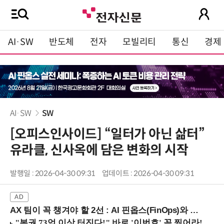
AI·SW
반도체
전자
모빌리티
통신
경제
AI·SW
SW
[오피스인사이드] “일터가 아닌 삶터”
유라클, 신사옥에 담은 변화의 시작
발행일 : 2026-04-30 09:31
업데이트 : 2026-04-30 09:31
AX 팀이 꼭 챙겨야 할 2선 : AI 핀옵스(FinOps)와 토큰 거버넌스 (8/21 잠실역)