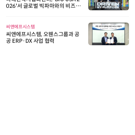
흥원 AI 초격차 R&D 사업 최종 선
정
한국태양유전
태양유전, '안전·환경 보고서 202
6' 발간…2030년 SBT 수준 온실
가스 감축 추진
노보센스
노보센스, PWM 고주파 과도 간섭
난제 극복…차량용 전류 감지 증폭
기