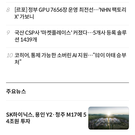
8
[르포] 정부 GPU 7656장 운영 최전선…'NHN 팩토리
X' 가보니
9
국산 CSP사 '마켓플레이스' 커졌다…5개사 등록 솔루
션 1439개
10
코히어, 통제 가능한 소버린 AI 지원…“韓이 아태 승부
처”
주요뉴스
SK하이닉스, 용인 Y2·청주 M17에 5
4조원 투자