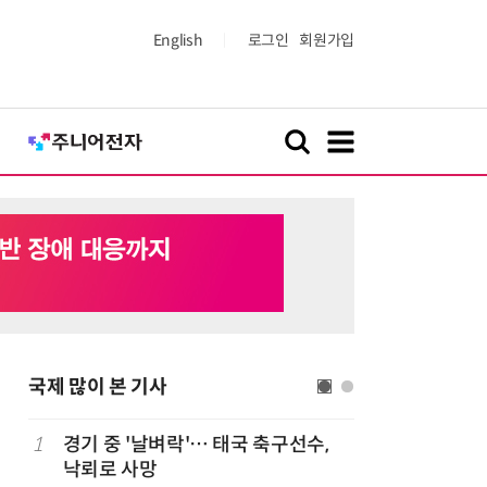
English
로그인
회원가입
국제 많이 본 기사
1
경기 중 '날벼락'… 태국 축구선수,
6
19세 공
낙뢰로 사망
강화 속 