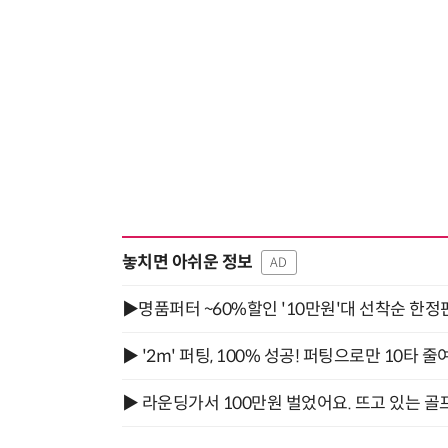
“계속 쫓아왔다”…도망치던 우크라 민간인 공격한 러 자폭 드론
놓치면 아쉬운 정보
AD
▶명품퍼터 ~60%할인 '10만원'대 선착순 한정
▶ '2m' 퍼팅, 100% 성공! 퍼팅으로만 10타 줄
▶ 라운딩가서 100만원 벌었어요. 뜨고 있는 골