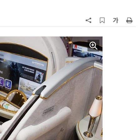
7
삼전닉스 앞세운 한국, '1119억달
러' 처음으로 일본 앞섰다
8
“韓, 향후 5년 메모리 최강국 유지…
엔비디아, HBM 독주 흔들”
9
日서 벤틀리 몰다 사고낸 유명 한국
인 인플루언서 체포… 7대 연쇄추돌
후 도망가
10
진정한 우정?…친구 구하려다 둘 다
의자 틈에 목이 낀 순간