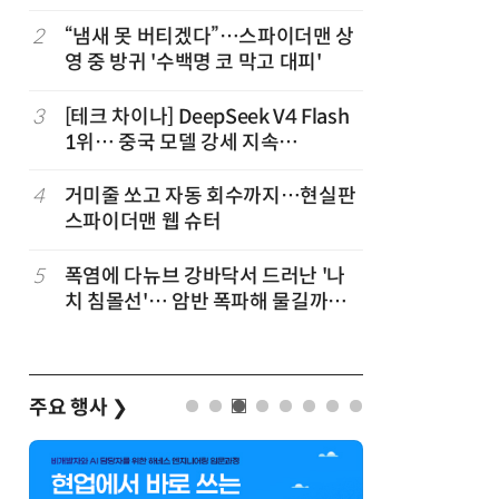
2
“냄새 못 버티겠다”…스파이더맨 상
7
삼전닉스 
영 중 방귀 '수백명 코 막고 대피'
러' 처음
3
[테크 차이나] DeepSeek V4 Flash
8
“韓, 향
1위… 중국 모델 강세 지속
엔비디아,
(OpenRouter 주간 AI 모델 사용량
순위)
4
거미줄 쏘고 자동 회수까지…현실판
9
日서 벤틀
스파이더맨 웹 슈터
인 인플루
후 도망가
5
폭염에 다뉴브 강바닥서 드러난 '나
10
진정한 우
치 침몰선'… 암반 폭파해 물길까지
의자 틈에
바꾼다
주요 행사
❯