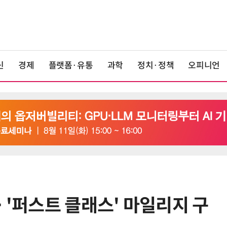
신
경제
플랫폼·유통
과학
정치·정책
오피니언
 '퍼스트 클래스' 마일리지 구
6
19세 공주도 입대…덴마크, 국방력
강화 속 군 복무 시작