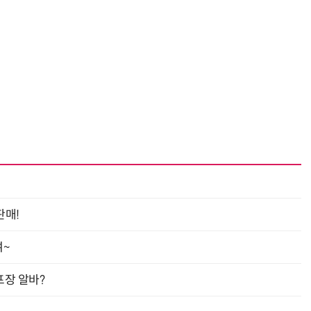
진정한 우정?…친구 구하려다 둘 다 의자 틈에 목이 낀 순간
“입으면 전투력 상승?” 드래곤볼 전투복 닮은 중량조끼
판매!
여~
프장 알바?