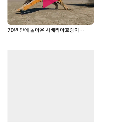
70년 만에 돌아온 시베리아호랑이…카자흐스탄 야생에 풀렸다