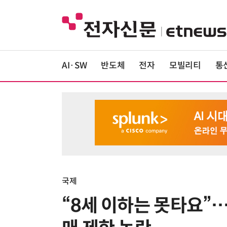
AI·SW
반도체
전자
모빌리티
통
국제
“8세 이하는 못타요”…