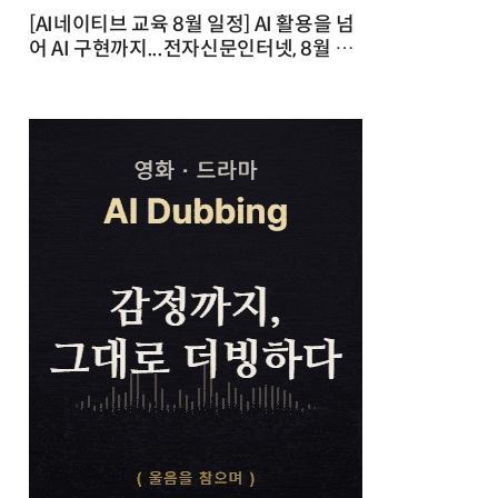
[AI네이티브 교육 8월 일정] AI 활용을 넘
어 AI 구현까지...전자신문인터넷, 8월 실
전 교육·워크숍 개최 발행일 : 2026-07-
23 10:46