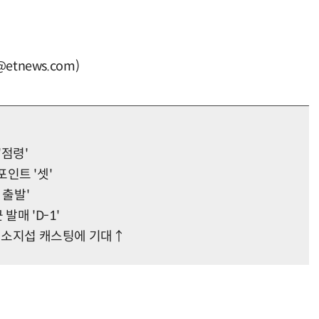
tnews.com)
'점령'
포인트 '셋'
 출발'
발매 'D-1'
정…소지섭 캐스팅에 기대↑