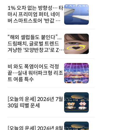
1% 오차 없는 방향성… 타
마시 프리미엄 퍼터, 네이
버 스마트스토어 '반값 할
인' 돌풍
“해외 셀럽들도 붙인다”...
드림패치, 글로벌 트렌드
겨냥한 '모양반창고'로 Z세
대 공략
비 와도 폭염이어도 걱정
끝…실내 워터파크형 리조
트 여름 특수
[오늘의 운세] 2026년 7월
30일 띠별 운세
[오늘의 운세] 2026년 8월