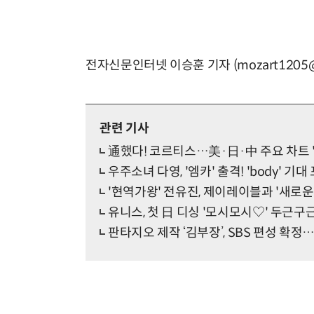
전자신문인터넷 이승훈 기자 (mozart1205@e
관련 기사
通했다! 코르티스…美·日·中 주요 차트 
우주소녀 다영, '엠카' 출격! 'body' 기대 
'현역가왕' 전유진, 제이레이블과 '새로운
유니스, 첫 日 디싱 '모시모시♡' 두근구근 
판타지오 제작 ‘김부장’, SBS 편성 확