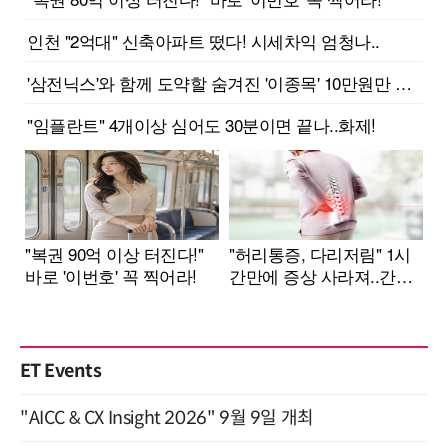
ET Events
"AICC & CX Insight 2026" 9월 9일 개최