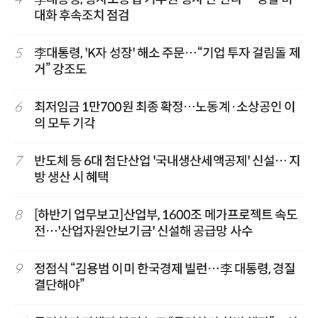
대화 후속조치 점검
5
李대통령, 'K자 성장' 해소 주문…“기업 투자 걸림돌 제
거” 강조도
6
최저임금 1만700원 최종 확정…노동계·소상공인 이
의 모두 기각
7
반도체 등 6대 첨단산업 '국내생산세액공제' 신설… 지
방 생산 시 혜택
8
[하반기 업무보고]산업부, 1600조 메가프로젝트 속도
전…'산업자원안보기금' 신설해 공급망 사수
9
정점식 “김용범 이미 한국경제 빌런…李 대통령, 경질
결단해야”