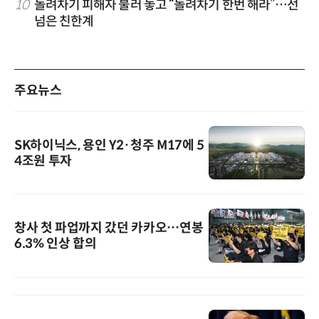
10
돌려차기 피해자 불러 놓고 “돌려차기 한번 해라”…선
넘은 친한계
주요뉴스
SK하이닉스, 용인 Y2·청주 M17에 5
4조원 투자
창사 첫 파업까지 갔던 카카오…연봉
6.3% 인상 합의