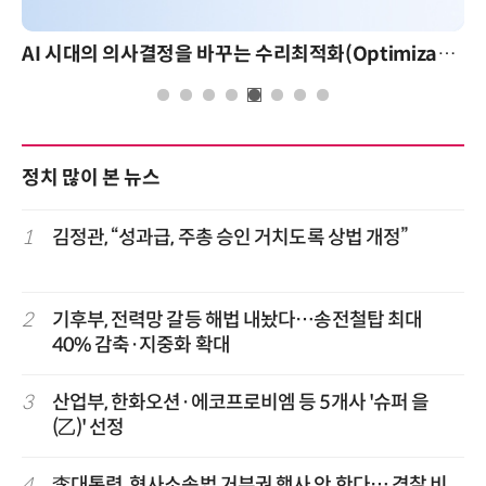
AI 시대의 의사결정을 바꾸는 수리최적화(Optimization): 실제 산업 적용 사례와 활용 전략
정치 많이 본 뉴스
1
김정관, “성과급, 주총 승인 거치도록 상법 개정”
2
기후부, 전력망 갈등 해법 내놨다…송전철탑 최대
40% 감축·지중화 확대
3
산업부, 한화오션·에코프로비엠 등 5개사 '슈퍼 을
(乙)' 선정
4
李대통령, 형사소송법 거부권 행사 안 한다… 경찰 비