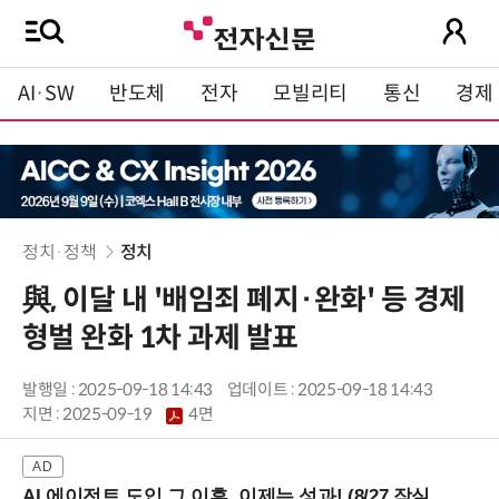
AI·SW
반도체
전자
모빌리티
통신
경제
정치·정책
정치
與, 이달 내 '배임죄 폐지·완화' 등 경제
형벌 완화 1차 과제 발표
발행일 : 2025-09-18 14:43
업데이트 : 2025-09-18 14:43
지면 :
2025-09-19
4면
AI 에이전트 도입 그 이후, 이제는 성과! (8/27 잠실역)