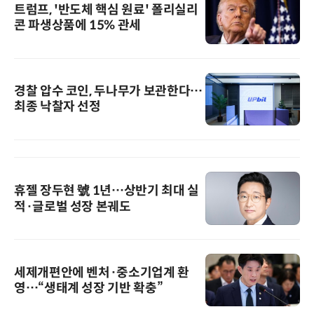
트럼프, '반도체 핵심 원료' 폴리실리
콘 파생상품에 15% 관세
경찰 압수 코인, 두나무가 보관한다…
최종 낙찰자 선정
휴젤 장두현 號 1년…상반기 최대 실
적·글로벌 성장 본궤도
세제개편안에 벤처·중소기업계 환
영…“생태계 성장 기반 확충”