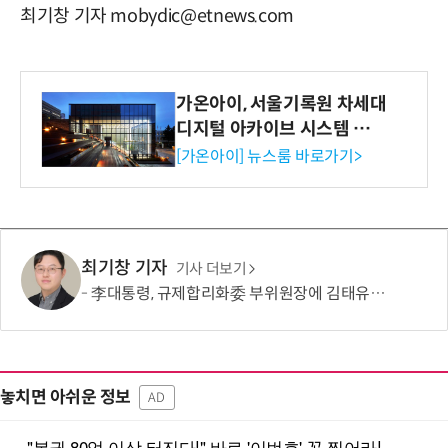
최기창 기자 mobydic@etnews.com
가온아이, 서울기록원 차세대
디지털 아카이브 시스템 구축
수행
[가온아이] 뉴스룸 바로가기>
최기창 기자
기사 더보기
李대통령, 규제합리화委 부위원장에 김태유 서울대 공대 교수 위촉
놓치면 아쉬운 정보
AD