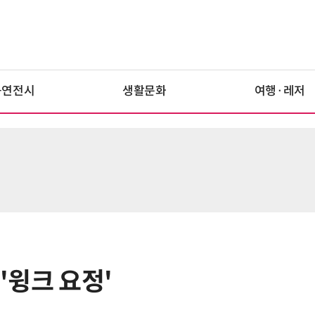
공연전시
생활문화
여행·레저
 '윙크 요정'