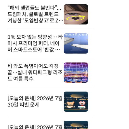
“해외 셀럽들도 붙인다”...
드림패치, 글로벌 트렌드
겨냥한 '모양반창고'로 Z세
대 공략
1% 오차 없는 방향성… 타
마시 프리미엄 퍼터, 네이
버 스마트스토어 '반값 할
인' 돌풍
비 와도 폭염이어도 걱정
끝…실내 워터파크형 리조
트 여름 특수
[오늘의 운세] 2026년 7월
30일 띠별 운세
[오늘의 운세] 2026년 7월