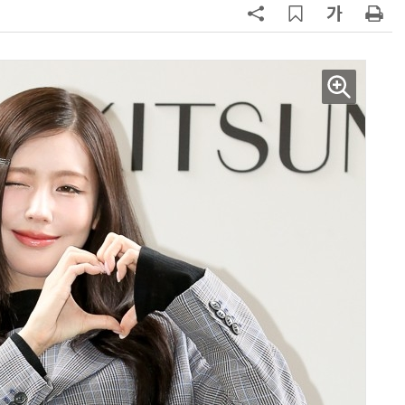
양자컴퓨팅 비즈니스·기술 입문 1-Day 워크샵 - 큐비트·양자 알고리듬·Qiskit 실습으로 이해하는 차세대
업무 자동화 위한 AI ‘세컨드 브레인’ 만들기 1-day 워크숍 - LLM Wiki 