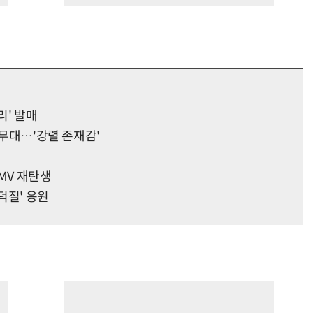
리' 발매
 무대…'강렬 존재감'
' MV 재탄생
덕질' 응원