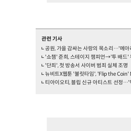
관련 기사
공원, 가을 감싸는 사랑의 목소리…'메아
'쇼챔' 준희, 스테이지 챔피언→'투 배드'
'단죄', 첫 방송서 사이버 범죄 실체 조명
뉴비트X웹툰 '불릿타임', 'Flip the Coin
티아이오티, 블립 신규 아티스트 선정…'