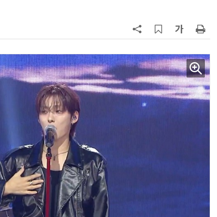
AI Native Enterprise를 지원하는 AI Ready Data 플랫폼 활용 전략
AI 시대의 옵저버빌리티: GPU·LLM 모니터링부터 AI 기반 장애 대응까지