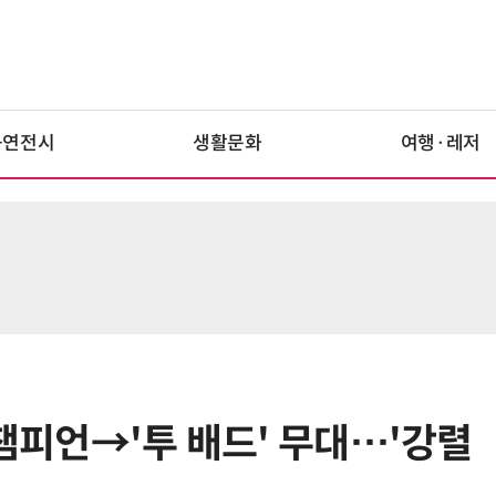
공연전시
생활문화
여행·레저
 챔피언→'투 배드' 무대…'강렬