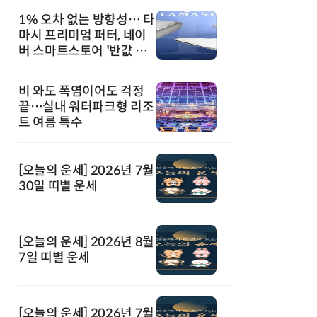
1% 오차 없는 방향성… 타
마시 프리미엄 퍼터, 네이
버 스마트스토어 '반값 할
인' 돌풍
비 와도 폭염이어도 걱정
끝…실내 워터파크형 리조
트 여름 특수
[오늘의 운세] 2026년 7월
30일 띠별 운세
[오늘의 운세] 2026년 8월
7일 띠별 운세
[오늘의 운세] 2026년 7월