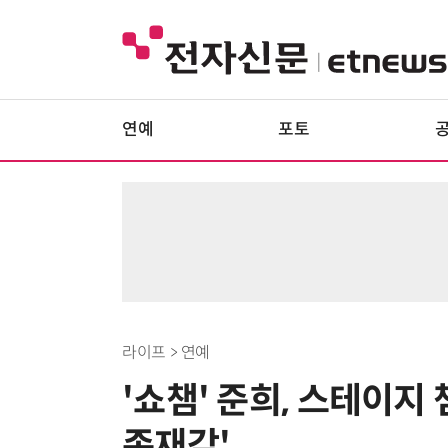
연예
포토
라이프 > 연예
'쇼챔' 준희, 스테이지
존재감'