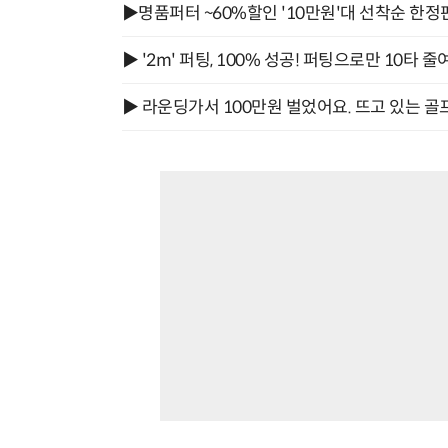
▶명품퍼터 ~60%할인 '10만원'대 선착순 한정
▶ '2m' 퍼팅, 100% 성공! 퍼팅으로만 10타 줄
▶ 라운딩가서 100만원 벌었어요. 뜨고 있는 골