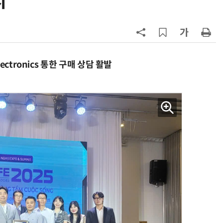
시
구성
7
'게이밍위크' 삼성전자-LG전자 유
서 TV·모니터 '大戰'
8
500조 퇴직연금 시장 노리는 RA 핀
테크…AI 연금운용 경쟁 본격화
ctronics 통한 구매 상담 활발
9
LG 엑사원, 中企 제조현장 '전파'…
대기업과 협력사 AI 상생 시동
10
코스피 급등에 매수 사이드카 발동