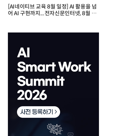
[AI네이티브 교육 8월 일정] AI 활용을 넘
어 AI 구현까지...전자신문인터넷, 8월 실
전 교육·워크숍 개최 발행일 : 2026-07-
23 10:46