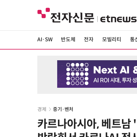
AI·SW
반도체
전자
모빌리티
통
경제
중기·벤처
카르나아시아, 베트남 '테