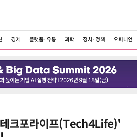
신
경제
플랫폼·유통
과학
정치·정책
오피니언
크포라이프(Tech4Life)'
6
단독
보험 소비자 개인정보 유출 막
는다…'보험·GA 정보보호 협의체'