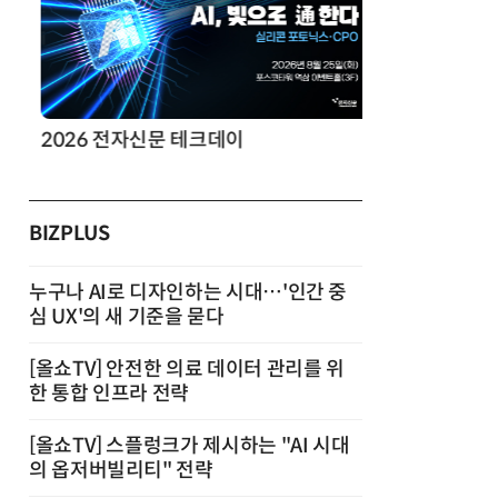
2026 전자신문 테크데이
제8회 AI정
BIZPLUS
누구나 AI로 디자인하는 시대…'인간 중
심 UX'의 새 기준을 묻다
[올쇼TV] 안전한 의료 데이터 관리를 위
한 통합 인프라 전략
[올쇼TV] 스플렁크가 제시하는 "AI 시대
의 옵저버빌리티" 전략