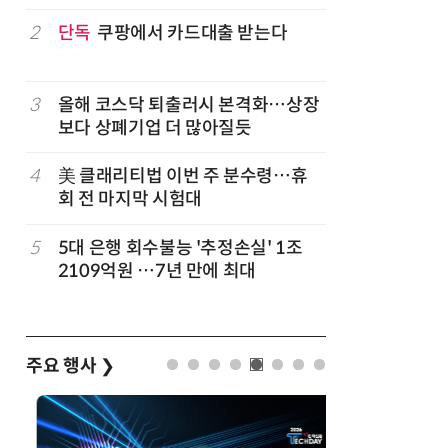
구성
럽
2
단독
쿠팡에서 카드대출 받는다
7
'게이밍위
서 TV·모
3
올해 코스닥 퇴출러시 본격화…상장
8
500조 
보다 상폐기업 더 많아질듯
테크…AI
4
美 클래리티법 이번 주 분수령…휴
9
LG 엑사
회 전 마지막 시험대
대기업과 
5
5대 은행 회수불능 '추정손실' 1조
10
코스피 급
2109억원 …7년 만에 최대
주요 행사
❯