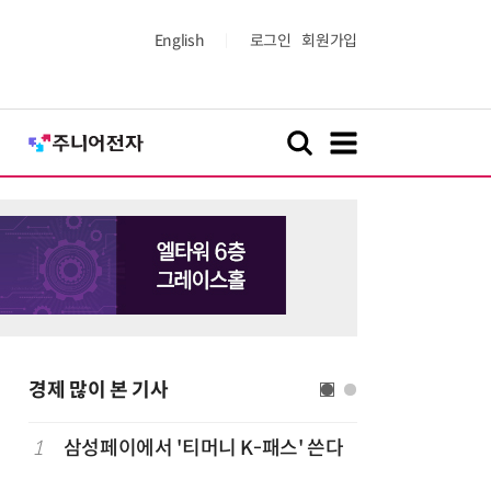
English
로그인
회원가입
경제 많이 본 기사
1
삼성페이에서 '티머니 K-패스' 쓴다
6
단독
보험
는다…'보