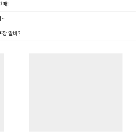
판매!
여~
프장 알바?