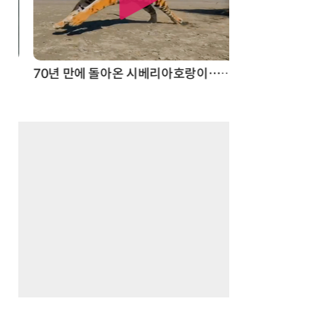
스파이더맨 웹 슈터
70년 만에 돌아온 시베리아호랑이…카자흐스탄 야생에 풀렸다