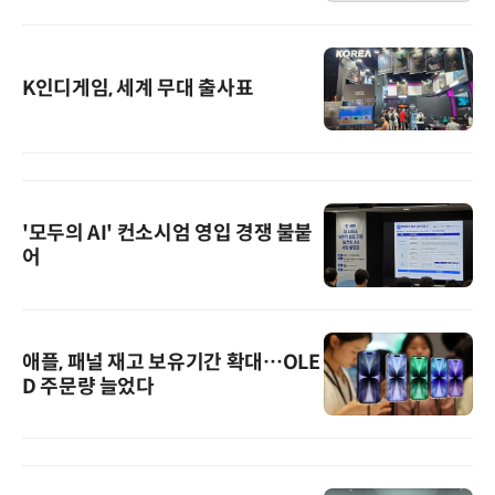
K인디게임, 세계 무대 출사표
'모두의 AI' 컨소시엄 영입 경쟁 불붙
어
애플, 패널 재고 보유기간 확대…OLE
D 주문량 늘었다