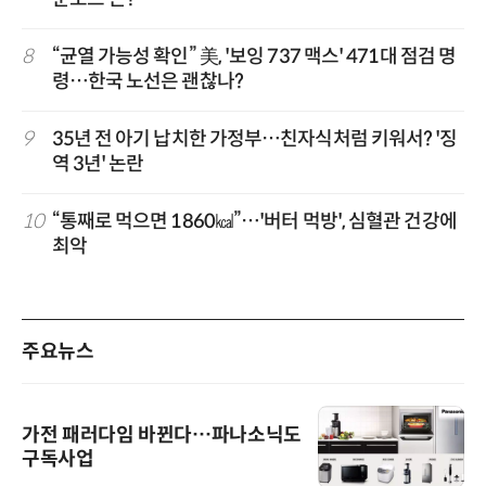
8
“균열 가능성 확인” 美, '보잉 737 맥스' 471대 점검 명
령…한국 노선은 괜찮나?
9
35년 전 아기 납치한 가정부…친자식처럼 키워서? '징
역 3년' 논란
10
“통째로 먹으면 1860㎉”…'버터 먹방', 심혈관 건강에
최악
주요뉴스
가전 패러다임 바뀐다…파나소닉도
구독사업