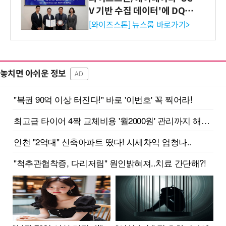
V 기반 수집 데이터'에 DQ인
증 최고 등급 수여
[와이즈스톤] 뉴스룸 바로가기>
놓치면 아쉬운 정보
AD