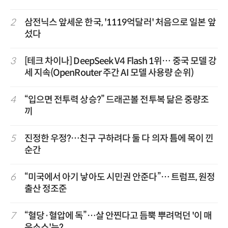
2
삼전닉스 앞세운 한국, '1119억달러' 처음으로 일본 앞
섰다
3
[테크 차이나] DeepSeek V4 Flash 1위… 중국 모델 강
세 지속(OpenRouter 주간 AI 모델 사용량 순위)
4
“입으면 전투력 상승?” 드래곤볼 전투복 닮은 중량조
끼
5
진정한 우정?…친구 구하려다 둘 다 의자 틈에 목이 낀
순간
6
“미국에서 아기 낳아도 시민권 안준다”… 트럼프, 원정
출산 정조준
7
“혈당·혈압에 독”…살 안찐다고 듬뿍 뿌려먹던 '이 매
운소스'는?