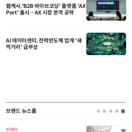
웹케시,'B2B 바이브코딩' 플랫폼 'AX
Port' 출시…AX 시장 본격 공략
AI 데이터센터, 전력반도체 업계 '새
먹거리' 급부상
브랜드 뉴스룸
비쉐이