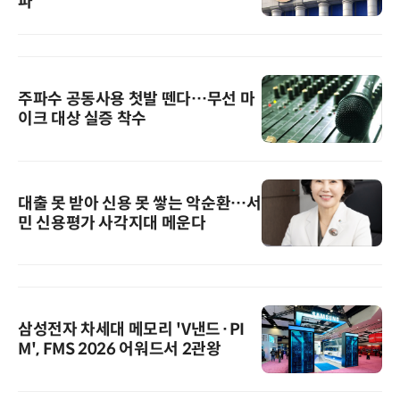
파
주파수 공동사용 첫발 뗀다…무선 마
이크 대상 실증 착수
대출 못 받아 신용 못 쌓는 악순환…서
민 신용평가 사각지대 메운다
삼성전자 차세대 메모리 'V낸드·PI
M', FMS 2026 어워드서 2관왕