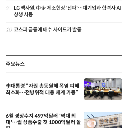
9
LG 엑사원, 中企 제조현장 '전파'…대기업과 협력사 AI
상생 시동
10
코스피 급등에 매수 사이드카 발동
주요뉴스
李대통령 “자원 총동원해 폭염 피해
최소화…전방위적 대응 체계 가동”
6월 경상수지 497억달러 '역대 최
대'…월 상품수출 첫 1000억달러 돌