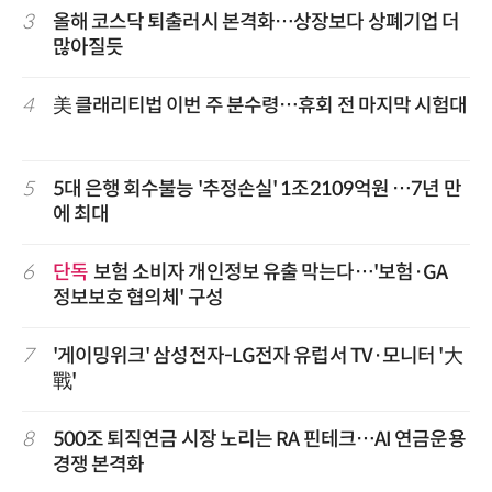
3
올해 코스닥 퇴출러시 본격화…상장보다 상폐기업 더
많아질듯
4
美 클래리티법 이번 주 분수령…휴회 전 마지막 시험대
5
5대 은행 회수불능 '추정손실' 1조2109억원 …7년 만
에 최대
6
단독
보험 소비자 개인정보 유출 막는다…'보험·GA
정보보호 협의체' 구성
7
'게이밍위크' 삼성전자-LG전자 유럽서 TV·모니터 '大
戰'
8
500조 퇴직연금 시장 노리는 RA 핀테크…AI 연금운용
경쟁 본격화