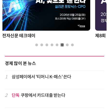
제8회 AI정부 혁신 콘퍼런스
경제 많이 본 뉴스
1
삼성페이에서 '티머니 K-패스' 쓴다
2
단독
쿠팡에서 카드대출 받는다