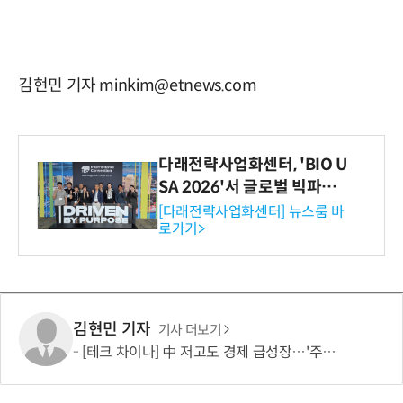
김현민 기자 minkim@etnews.com
다래전략사업화센터, 'BIO U
SA 2026'서 글로벌 빅파마
와의 비즈니스 미팅 지원…K
[다래전략사업화센터] 뉴스룸 바
로가기>
-바이오 해외 진출 교두보 확
보
김현민 기자
기사 더보기
[테크 차이나] 中 저고도 경제 급성장…'주행 중 충전' 드론 인프라 주목