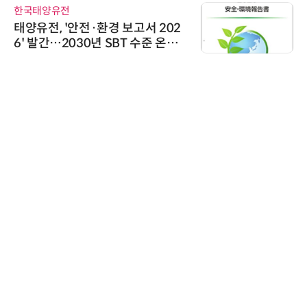
한국태양유전
태양유전, '안전·환경 보고서 202
6' 발간…2030년 SBT 수준 온실
가스 감축 추진