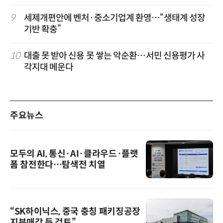
9
세제개편안에 벤처·중소기업계 환영…“생태계 성장
기반 확충”
10
대출 못 받아 신용 못 쌓는 악순환…서민 신용평가 사
각지대 메운다
주요뉴스
모두의 AI, 통신·AI·클라우드·플랫
폼 참전한다…탐색전 치열
“SK하이닉스, 중국 충칭 패키징공장
지분매각 등 검토”