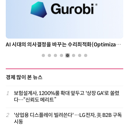
AI 시대의 의사결정을 바꾸는 수리최적화(Optimization): 실제 산업 적용 사례와 활용 전략
경제 많이 본 뉴스
1
보험설계사, 1200%룰 확대 앞두고 '상장 GA'로 쏠렸
다…“신뢰도 메리트”
2
'상업용 디스플레이 빌려쓴다' …LG전자, 美 B2B 구독
시동