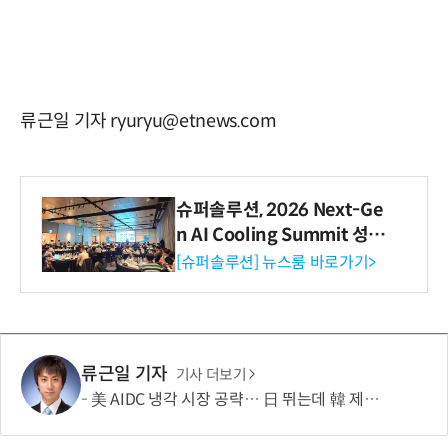
류근일 기자 ryuryu@etnews.com
슈퍼솔루션, 2026 Next-Ge
n AI Cooling Summit 성황
리 성료
[슈퍼솔루션] 뉴스룸 바로가기>
류근일 기자
기사 더보기
美 AIDC 냉각 시장 공략… 日 뛰는데 韓 제자리