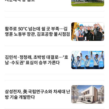
활주로 50℃ 넘는데 쉴 곳 부족…김
영훈 노동부 장관, 김포공항 불시점검
김민석·정청래, 초박빙 대결로…'호
남·수도권' 표심이 승부 가른다
삼성전자, 美 국립연구소와 차세대 난
방 기술 개발한다