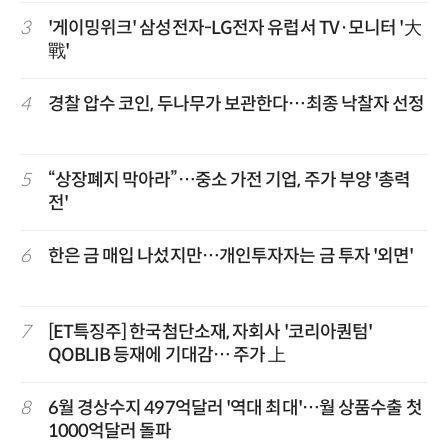
3
'게이밍위크' 삼성전자-LG전자 유럽서 TV·모니터 '大
戰'
4
경찰 압수 코인, 두나무가 보관한다…최종 낙찰자 선정
5
“상장폐지 막아라”…중소 가전 기업, 주가 부양 '총력
전'
6
한은 금 매입 나섰지만…개인투자자는 금 투자 '외면'
7
[ET특징주] 한국첨단소재, 자회사 '코리아퀀텀'
QOBLIB 등재에 기대감… 주가 上
8
6월 경상수지 497억달러 '역대 최대'…월 상품수출 첫
1000억달러 돌파