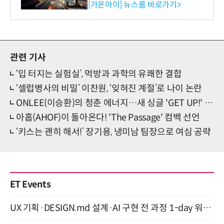
수행
[가온아이] 뉴스룸 바로가기>
관련 기사
‘입 터지는 실험실’, 먹방과 과학의 유쾌한 결합
‘셀럽병사의 비밀’ 이찬원, ‘잊혀진 계절’로 나이 논란
ONLEE(이승환)의 청춘 에너지…새 싱글 'GET UP!' 발매
아홉(AHOF)이 돌아온다! 'The Passage' 컴백 선언
‘키스는 괜히 해서!’ 장기용, 냉미남 팀장으로 여심 공략
ET Events
UX 기획·DESIGN.md 설계·AI 구현 전 과정 1-day 워크숍 with Claude Code·Codex 9월 15일 개최