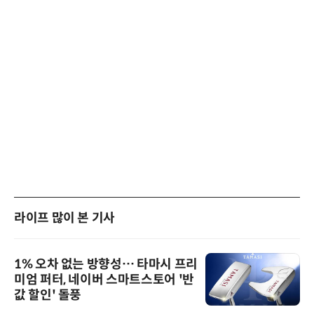
라이프 많이 본 기사
1% 오차 없는 방향성… 타마시 프리
미엄 퍼터, 네이버 스마트스토어 '반
값 할인' 돌풍