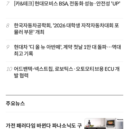
7
[카&테크] 현대모비스 BSA, 전동화 성능·안전성 'UP'
8
한국자동차공학회, '2026 대학생 자작자동차대회 포
뮬러 부문' 개최
9
현대차 '디 올 뉴 아반떼', 계약 첫날 1만 대 돌파…역대
최고 기록
10
어드밴텍-넥스트칩, 로보틱스·오토모티브용 ECU 개
발 협력
주요뉴스
가전 패러다임 바뀐다 파나소닉도 구