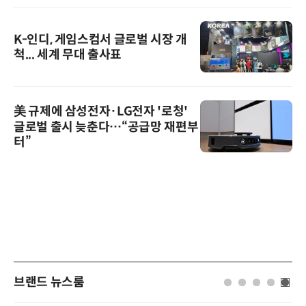
K-인디, 게임스컴서 글로벌 시장 개
척... 세계 무대 출사표
美 규제에 삼성전자·LG전자 '로청'
글로벌 출시 늦춘다…“공급망 재편부
터”
브랜드 뉴스룸