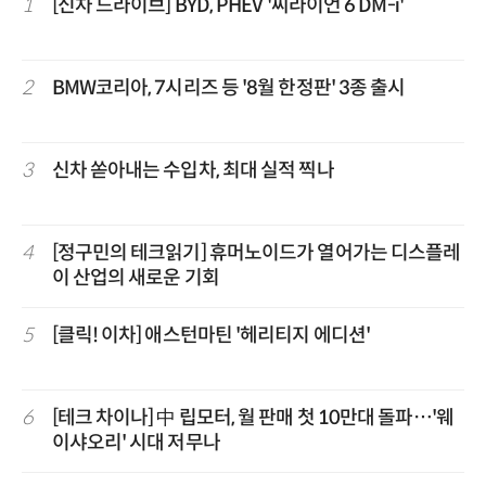
1
[신차 드라이브] BYD, PHEV '씨라이언 6 DM-i'
2
BMW코리아, 7시리즈 등 '8월 한정판' 3종 출시
3
신차 쏟아내는 수입차, 최대 실적 찍나
4
[정구민의 테크읽기] 휴머노이드가 열어가는 디스플레
이 산업의 새로운 기회
5
[클릭! 이차] 애스턴마틴 '헤리티지 에디션'
6
[테크 차이나] 中 립모터, 월 판매 첫 10만대 돌파…'웨
이샤오리' 시대 저무나