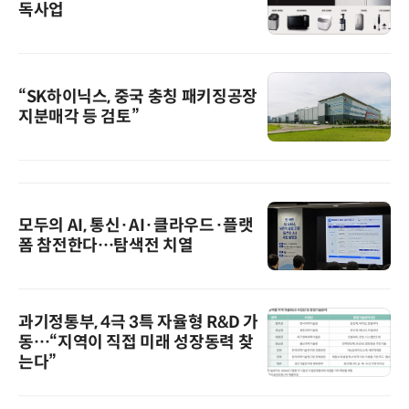
독사업
“SK하이닉스, 중국 충칭 패키징공장
지분매각 등 검토”
모두의 AI, 통신·AI·클라우드·플랫
폼 참전한다…탐색전 치열
과기정통부, 4극 3특 자율형 R&D 가
동…“지역이 직접 미래 성장동력 찾
는다”