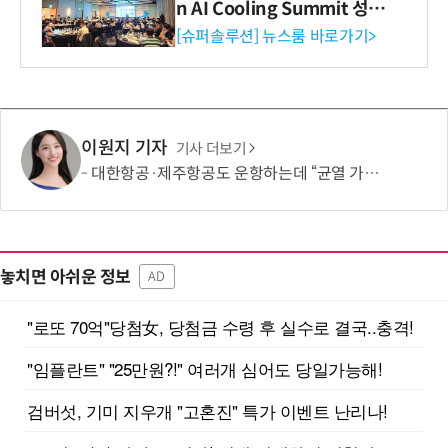
n AI Cooling Summit 성황
리 성료
[슈퍼솔루션] 뉴스룸 바로가기>
이원지 기자
기사 더보기
대한항공·제주항공도 운항하는데 “균열 가능성 확인”… 美, 보잉 737 맥스 471대 점검 명령
놓치면 아쉬운 정보
AD