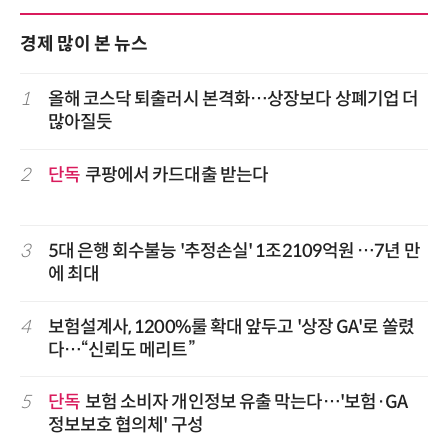
경제 많이 본 뉴스
1
올해 코스닥 퇴출러시 본격화…상장보다 상폐기업 더
많아질듯
2
단독
쿠팡에서 카드대출 받는다
3
5대 은행 회수불능 '추정손실' 1조2109억원 …7년 만
에 최대
4
보험설계사, 1200%룰 확대 앞두고 '상장 GA'로 쏠렸
다…“신뢰도 메리트”
5
단독
보험 소비자 개인정보 유출 막는다…'보험·GA
정보보호 협의체' 구성