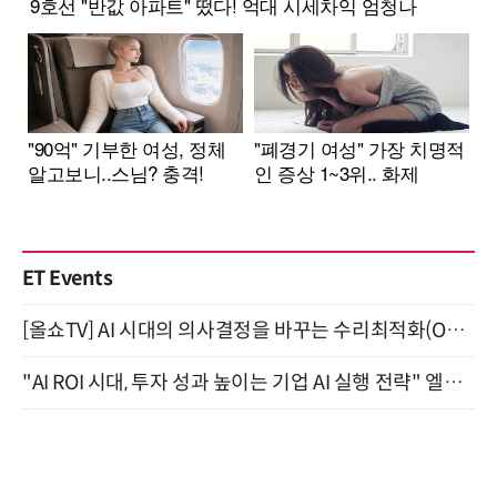
ET Events
[올쇼TV] AI 시대의 의사결정을 바꾸는 수리최적화(Optimization) 소개 (8/20 생방송)
"AI ROI 시대, 투자 성과 높이는 기업 AI 실행 전략" 엘타워 6층 (9월 18일)