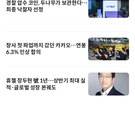
경찰 압수 코인, 두나무가 보관한다…
최종 낙찰자 선정
창사 첫 파업까지 갔던 카카오…연봉
6.3% 인상 합의
휴젤 장두현 號 1년…상반기 최대 실
적·글로벌 성장 본궤도