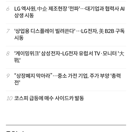
6
LG 엑사원, 中企 제조현장 '전파'…대기업과 협력사 AI
상생 시동
7
'상업용 디스플레이 빌려쓴다' …LG전자, 美 B2B 구독
시동
8
'게이밍위크' 삼성전자-LG전자 유럽서 TV·모니터 '大
戰'
9
“상장폐지 막아라”…중소 가전 기업, 주가 부양 '총력
전'
10
코스피 급등에 매수 사이드카 발동