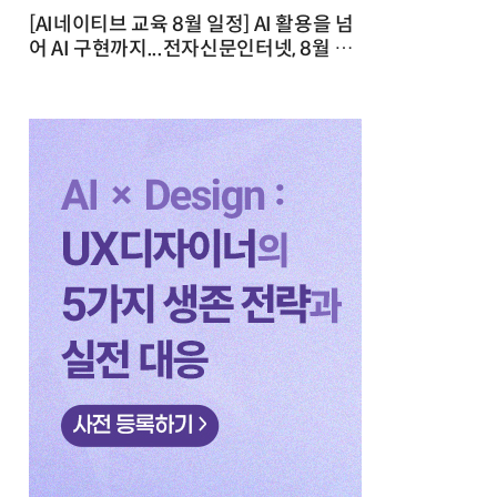
[AI네이티브 교육 8월 일정] AI 활용을 넘
어 AI 구현까지...전자신문인터넷, 8월 실
전 교육·워크숍 개최 발행일 : 2026-07-
23 10:46