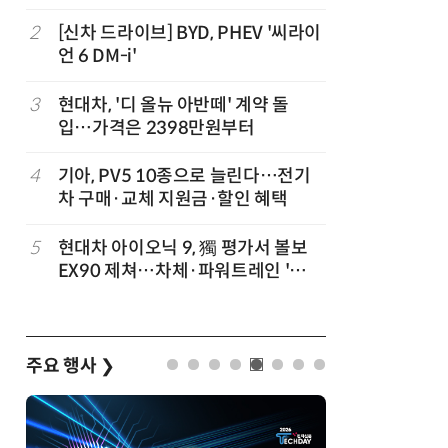
2
[신차 드라이브] BYD, PHEV '씨라이
7
테슬라, 
언 6 DM-i'
3
현대차, '디 올뉴 아반떼' 계약 돌
8
[테크 차
입…가격은 2398만원부터
넘었다…中
험대
4
기아, PV5 10종으로 늘린다…전기
9
제네시스-
차 구매·교체 지원금·할인 혜택
1만마일 
5
현대차 아이오닉 9, 獨 평가서 볼보
10
대한항공, 
EX90 제쳐…차체·파워트레인 '우
발…국산
위'
주요 행사
❯