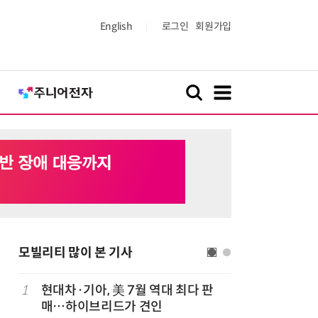
English
로그인
회원가입
모빌리티 많이 본 기사
치
1
현대차·기아, 美 7월 역대 최다 판
6
중국산 車
매…하이브리드가 견인
고 1위