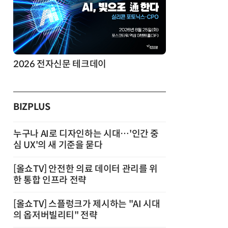
2026 전자신문 테크데이
제8회 AI정
BIZPLUS
누구나 AI로 디자인하는 시대…'인간 중
심 UX'의 새 기준을 묻다
[올쇼TV] 안전한 의료 데이터 관리를 위
한 통합 인프라 전략
[올쇼TV] 스플렁크가 제시하는 "AI 시대
의 옵저버빌리티" 전략