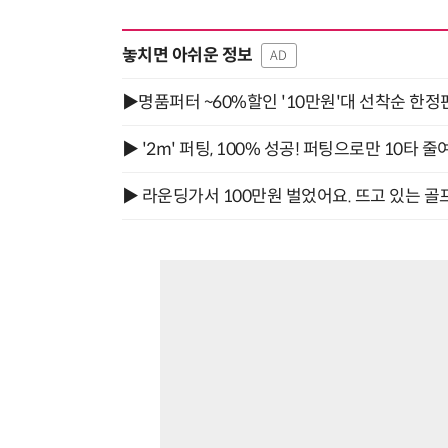
놓치면 아쉬운 정보
AD
▶명품퍼터 ~60%할인 '10만원'대 선착순 한정
▶ '2m' 퍼팅, 100% 성공! 퍼팅으로만 10타 줄
▶ 라운딩가서 100만원 벌었어요. 뜨고 있는 골