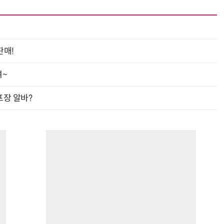
판매!
거미줄 쏘고 자동 회수까지…현실판 
여~
프장 알바?