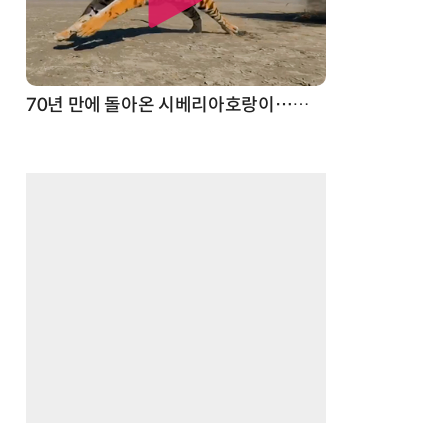
스파이더맨 웹 슈터
70년 만에 돌아온 시베리아호랑이…카자흐스탄 야생에 풀렸다