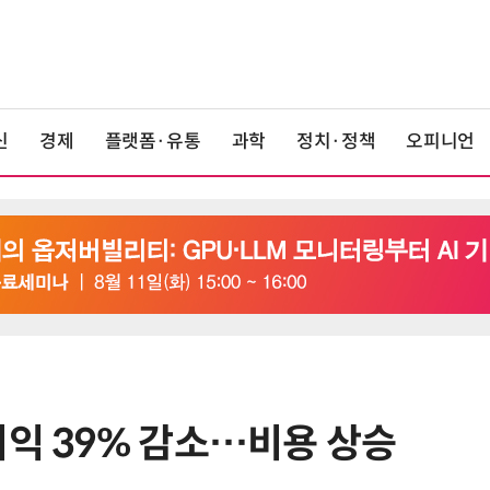
신
경제
플랫폼·유통
과학
정치·정책
오피니언
이익 39% 감소…비용 상승
6
중국산 車 수입 1년 새 2배…獨 제
고 1위