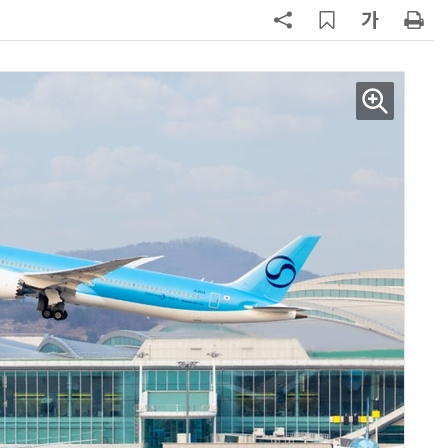
7
테슬라, 6개월 연속 수입차 1위 질주
8
[테크 차이나] 배터리 교체비가 찻값
넘었다…中 전기차 재활용 체계 시
험대
9
제네시스-대한항공, 전기차 구매 시
1만마일 쏜다
10
대한항공, 美 아처와 '군용 AAM' 개
발…국산화 발판