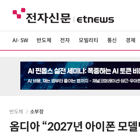
AI·SW
반도체
전자
모빌리티
통신
경제
반도체
소부장
옴디아 “2027년 아이폰 모델