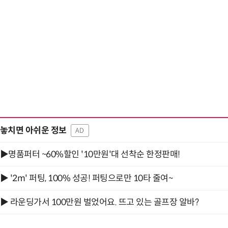
“계속 쫓아왔다”…도망치던 우크라 민간
놓치면 아쉬운 정보
AD
▶명품퍼터 ~60%할인 '10만원'대 선착순 한정판매!
▶ '2m' 퍼팅, 100% 성공! 퍼팅으로만 10타 줄여~
▶ 라운딩가서 100만원 벌었어요. 뜨고 있는 골프장 알바?