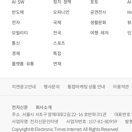
AI·SW
정치·정책
포토
A
반도체
오피니언
공연전시
H
전자
국제
생활문화
뷰
모빌리티
전국
여행·레저
인
통신
스포츠
경제
특집
플랫폼·유통
연재
지면광고안내
행사문의
통합마케팅 상품 안내
이용약관
전자신문
회사소개
주소 : 서울시 서초구 양재대로2길 22-16 호반파크1관
대표번호 : 
사업자명 : 전자신문인터넷
사업자번호 : 107-81-80959
발행
Copyright © Electronic Times Internet. All Rights Reserved.