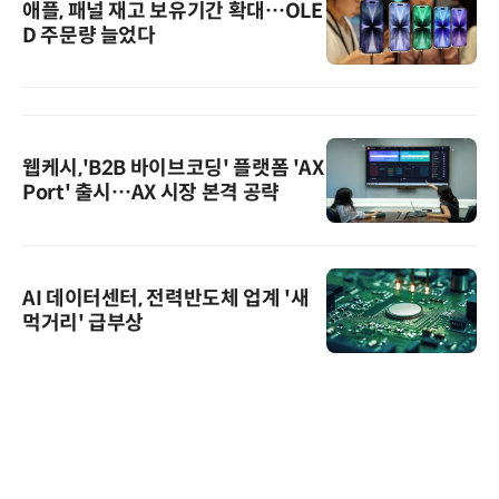
애플, 패널 재고 보유기간 확대…OLE
D 주문량 늘었다
웹케시,'B2B 바이브코딩' 플랫폼 'AX
Port' 출시…AX 시장 본격 공략
AI 데이터센터, 전력반도체 업계 '새
먹거리' 급부상