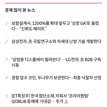
경제 많이 본 뉴스
1
보험설계사, 1200%룰 확대 앞두고 '상장 GA'로 쏠렸
다…“신뢰도 메리트”
2
삼성전자, 美 국립연구소와 차세대 난방 기술 개발한다
3
'상업용 디스플레이 빌려쓴다' …LG전자, 美 B2B 구독
시동
4
경찰 압수 코인, 두나무가 보관한다…최종 낙찰자 선정
5
[ET특징주] 한국첨단소재, 자회사 '코리아퀀텀'
QOBLIB 등재에 기대감… 주가 上