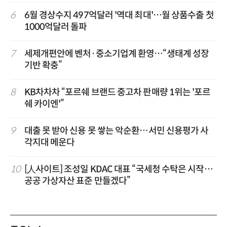
6
6월 경상수지 497억달러 '역대 최대'…월 상품수출 첫
1000억달러 돌파
7
세제개편안에 벤처·중소기업계 환영…“생태계 성장
기반 확충”
8
KB차차차 “포르쉐 브랜드 중고차 판매량 1위는 '포르
쉐 카이엔'”
9
대출 못 받아 신용 못 쌓는 악순환…서민 신용평가 사
각지대 메운다
10
[人사이트] 조성일 KDAC 대표 “국세청 수탁은 시작…
공공 가상자산 표준 만들겠다”