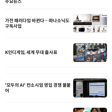
주요뉴스
가전 패러다임 바뀐다…파나소닉도
구독사업
K인디게임, 세계 무대 출사표
'모두의 AI' 컨소시엄 영입 경쟁 불붙
어