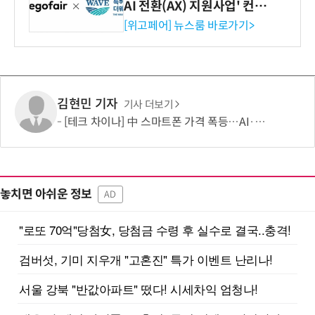
AI 전환(AX) 지원사업' 컨소
시엄 선정
[위고페어] 뉴스룸 바로가기>
김현민 기자
기사 더보기
[테크 차이나] 中 스마트폰 가격 폭등…AI·5G로 모바일 산업 패러다임 전환 모색
놓치면 아쉬운 정보
AD