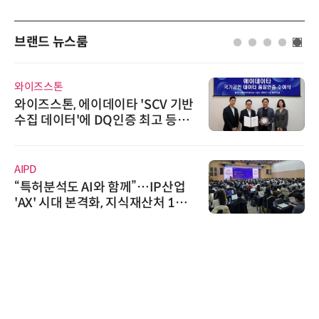
브랜드 뉴스룸
와이즈스톤
와이즈스톤, 에이데이타 'SCV 기반
수집 데이터'에 DQ인증 최고 등급
수여
AIPD
“특허분석도 AI와 함께”…IP산업
'AX' 시대 본격화, 지식재산처 1호
AI IP데이터분석사 탄생