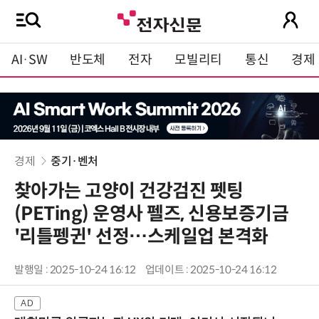
AI·SW
반도체
전자
모빌리티
통신
경제
경제
중기·벤처
찾아가는 고양이 건강검진 펫팅
(PETing) 운영사 펠즈, 신용보증기금
'리틀펭귄' 선정…스케일업 본격화
발행일 : 2025-10-24 16:12
업데이트 : 2025-10-24 16:12