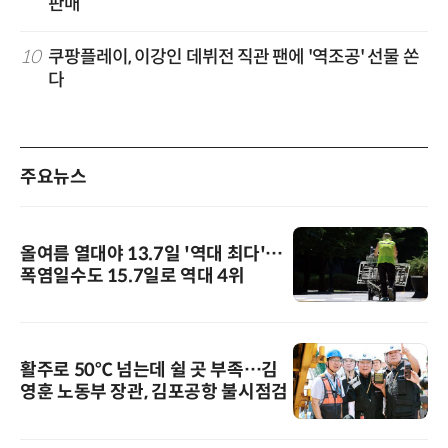
판매
10
쿠팡플레이, 이강인 데뷔전 직관 팬에 '역조공' 선물 쏜
다
주요뉴스
올여름 열대야 13.7일 '역대 최다'…
폭염일수도 15.7일로 역대 4위
활주로 50℃ 넘는데 쉴 곳 부족…김
영훈 노동부 장관, 김포공항 불시점검