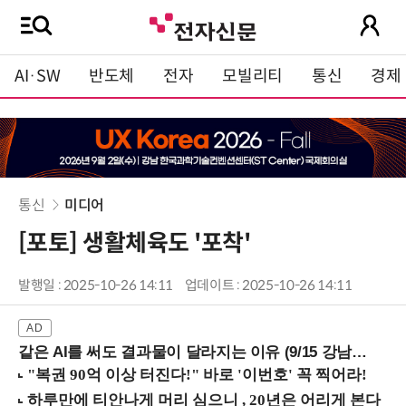
AI·SW
반도체
전자
모빌리티
통신
경제
통신
미디어
[포토] 생활체육도 '포착'
발행일 : 2025-10-26 14:11
업데이트 : 2025-10-26 14:11
같은 AI를 써도 결과물이 달라지는 이유 (9/15 강남역)