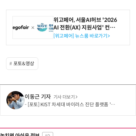
위고페어, 서울AI허브 '2026
AI 전환(AX) 지원사업' 컨소
시엄 선정
[위고페어] 뉴스룸 바로가기>
포토&영상
이동근 기자
기사 더보기
[포토] KIST 차세대 바이러스 진단 플랫폼 '퓨전 어세이' 개발
놓치면 아쉬운 정보
AD