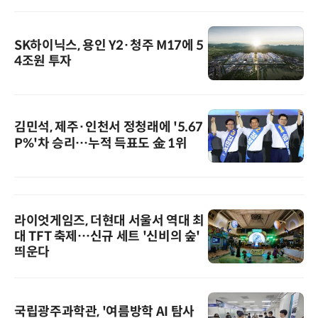
SK하이닉스, 용인 Y2·청주 M17에 5
4조원 투자
김민석, 제주·인천서 정청래에 '5.67
P%'차 승리…누적 득표도 金 1위
라이엇게임즈, 더현대 서울서 역대 최
대 TFT 축제…신규 세트 '신비의 숲'
띄운다
국립광주과학관, '여름방학 AI 탐사