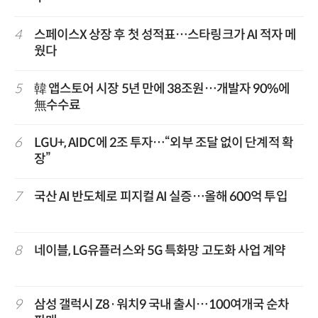
4
스페이스X 상장 후 첫 성적표…스타링크가 AI 적자 메
웠다
5
韓 앱스토어 시장 5년 만에 38조원…개발자 90%에
無수수료
6
LGU+, AIDC에 2조 투자…“외부 조달 없이 단계적 확
장”
7
국산 AI 반도체로 피지컬 AI 실증…올해 600억 투입
8
네이블, LG유플러스와 5G 특화망 고도화 사업 계약
9
삼성 갤럭시 Z8·워치9 국내 출시…100여개국 순차