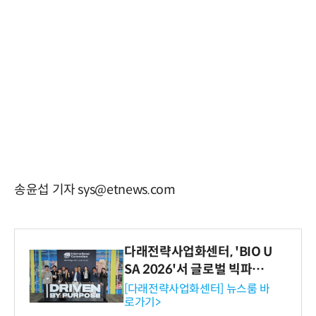
송윤섭 기자 sys@etnews.com
다래전략사업화센터, 'BIO U
SA 2026'서 글로벌 빅파마
와의 비즈니스 미팅 지원…K
[다래전략사업화센터] 뉴스룸 바
로가기>
-바이오 해외 진출 교두보 확