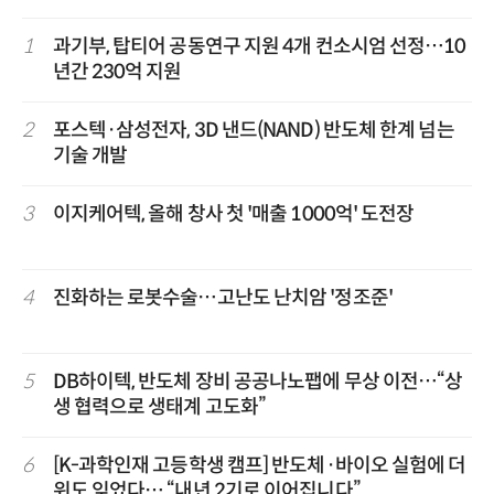
1
과기부, 탑티어 공동연구 지원 4개 컨소시엄 선정…10
년간 230억 지원
2
포스텍·삼성전자, 3D 낸드(NAND) 반도체 한계 넘는
기술 개발
3
이지케어텍, 올해 창사 첫 '매출 1000억' 도전장
4
진화하는 로봇수술…고난도 난치암 '정조준'
5
DB하이텍, 반도체 장비 공공나노팹에 무상 이전…“상
생 협력으로 생태계 고도화”
6
[K-과학인재 고등학생 캠프] 반도체·바이오 실험에 더
위도 잊었다… “내년 2기로 이어집니다”