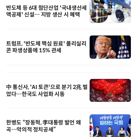
반도체 등 6대 첨단산업 '국내생산세
액공제' 신설… 지방 생산 시 혜택
트럼프, '반도체 핵심 원료' 폴리실리
콘 파생상품에 15% 관세
中 통신사, 'AI 토큰'으로 분기 2兆 벌
었다…한국도 사업화 시동
한병도 “장동혁, 李대통령 발언 왜
곡…악의적 정치공세”