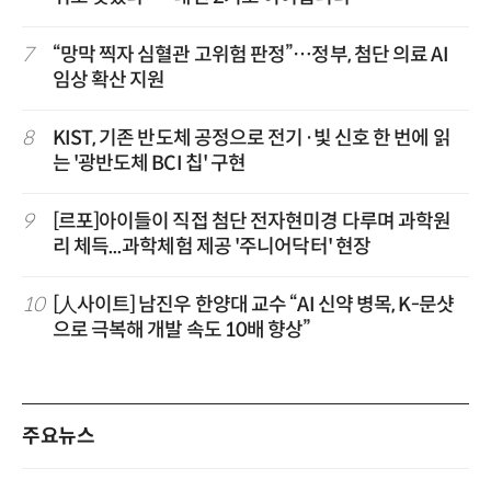
7
“망막 찍자 심혈관 고위험 판정”…정부, 첨단 의료 AI
임상 확산 지원
8
KIST, 기존 반도체 공정으로 전기·빛 신호 한 번에 읽
는 '광반도체 BCI 칩' 구현
9
[르포]아이들이 직접 첨단 전자현미경 다루며 과학원
리 체득...과학체험 제공 '주니어닥터' 현장
10
[人사이트] 남진우 한양대 교수 “AI 신약 병목, K-문샷
으로 극복해 개발 속도 10배 향상”
주요뉴스