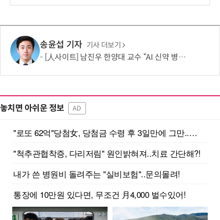
보
송윤섭 기자
기사 더보기
[人사이트] 남진우 한양대 교수 “AI 신약 병목, K-문샷으로 극복해 개발 속도 10배 향상”
놓치면 아쉬운 정보
AD