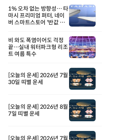
1% 오차 없는 방향성… 타
마시 프리미엄 퍼터, 네이
버 스마트스토어 '반값 할
인' 돌풍
비 와도 폭염이어도 걱정
끝…실내 워터파크형 리조
트 여름 특수
[오늘의 운세] 2026년 7월
30일 띠별 운세
[오늘의 운세] 2026년 8월
7일 띠별 운세
[오늘의 운세] 2026년 7월