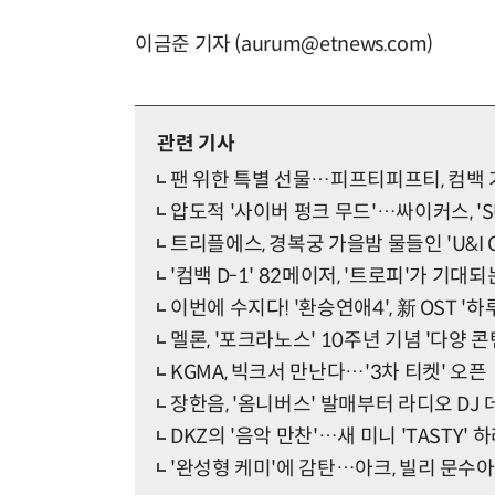
이금준 기자 (aurum@etnews.com)
관련 기사
팬 위한 특별 선물…피프티피프티, 컴백 기
압도적 '사이버 펑크 무드'…싸이커스, 'S
트리플에스, 경복궁 가을밤 물들인 'U&I C
'컴백 D-1' 82메이저, '트로피'가 기대되는
이번에 수지다! '환승연애4', 新 OST '하
멜론, '포크라노스' 10주년 기념 '다양 
KGMA, 빅크서 만난다…'3차 티켓' 오픈
장한음, '옴니버스' 발매부터 라디오 DJ
DKZ의 '음악 만찬'…새 미니 'TASTY' 
'완성형 케미'에 감탄…아크, 빌리 문수아