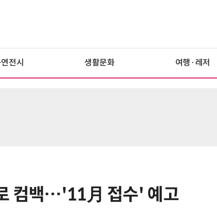
공연전시
생활문화
여행·레저
 컴백…'11月 접수' 예고