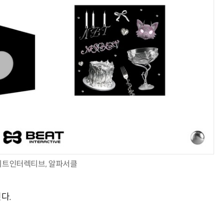
비트인터렉티브, 알파서클
다.