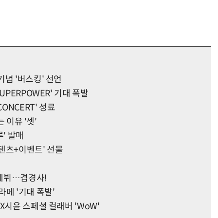
념 '버스킹' 선언
UPERPOWER' 기대 폭발
ONCERT' 성료
 이유 '셋'
루' 발매
콘텐츠+이벤트' 선물
 데뷔…겹경사!
하라메 '기대 폭발'
X시윤 스페셜 컬래버 'WoW'