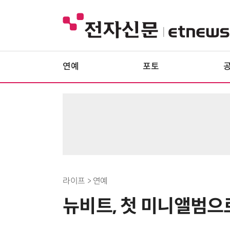
연예
포토
라이프 > 연예
뉴비트, 첫 미니앨범으로