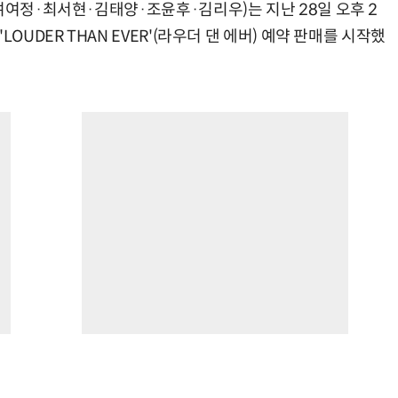
여여정·최서현·김태양·조윤후·김리우)는 지난 28일 오후 2
OUDER THAN EVER'(라우더 댄 에버) 예약 판매를 시작했