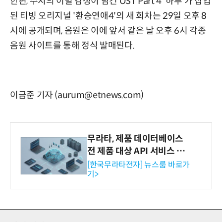
한편, 수지의 이별 감성이 담긴 OST Part 4 '하루'가 삽입
된 티빙 오리지널 '환승연애4'의 새 회차는 29일 오후 8
시에 공개되며, 음원은 이에 앞서 같은 날 오후 6시 각종
음원 사이트를 통해 정식 발매된다.
이금준 기자 (aurum@etnews.com)
무라타, 제품 데이터베이스
전 제품 대상 API 서비스 제
공…73개 제품 카테고리로
[한국무라타전자] 뉴스룸 바로가
기>
확대