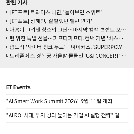
관련 기사
[ET포토] 트와이스 나연, '돌아보면 스위트'
[ET포토] 정해인, '살벌했던 빌런 연기'
아홉이 그려낸 청춘의 고난…마지막 컴백 콘셉트 포토 공개
팬 위한 특별 선물…피프티피프티, 컴백 기념 '버스킹' 선언
압도적 '사이버 펑크 무드'…싸이커스, 'SUPERPOWER' 기대 폭발
트리플에스, 경복궁 가을밤 물들인 'U&I CONCERT' 성료
ET Events
"AI Smart Work Summit 2026" 9월 11일 개최
"AI ROI 시대, 투자 성과 높이는 기업 AI 실행 전략" 엘타워 6층 (9월 18일)