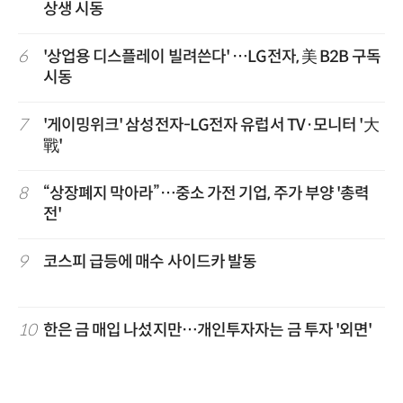
상생 시동
6
'상업용 디스플레이 빌려쓴다' …LG전자, 美 B2B 구독
시동
7
'게이밍위크' 삼성전자-LG전자 유럽서 TV·모니터 '大
戰'
8
“상장폐지 막아라”…중소 가전 기업, 주가 부양 '총력
전'
9
코스피 급등에 매수 사이드카 발동
10
한은 금 매입 나섰지만…개인투자자는 금 투자 '외면'