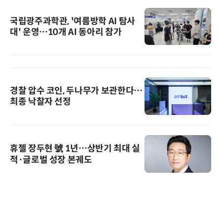
국립광주과학관, '여름방학 AI 탐사
대' 운영…10개 AI 동아리 참가
경찰 압수 코인, 두나무가 보관한다…
최종 낙찰자 선정
휴젤 장두현 號 1년…상반기 최대 실
적·글로벌 성장 본궤도