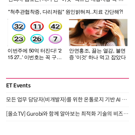
ET Events
모든 업무 담당자(비개발자)를 위한 온톨로지 기반 AI 지식체계 설계 1-day 워크숍 8월 20일 개최
[올쇼TV] Gurobi와 함께 알아보는 최적화 기술의 비즈니스 활용 (8월 20일 생방송)