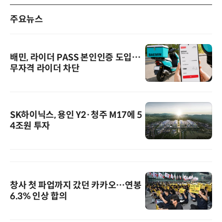
주요뉴스
배민, 라이더 PASS 본인인증 도입…
무자격 라이더 차단
SK하이닉스, 용인 Y2·청주 M17에 5
4조원 투자
창사 첫 파업까지 갔던 카카오…연봉
6.3% 인상 합의