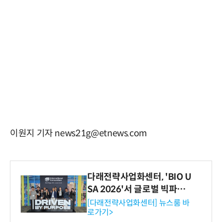
이원지 기자 news21g@etnews.com
다래전략사업화센터, 'BIO U
SA 2026'서 글로벌 빅파마
와의 비즈니스 미팅 지원…K
[다래전략사업화센터] 뉴스룸 바
로가기>
-바이오 해외 진출 교두보 확