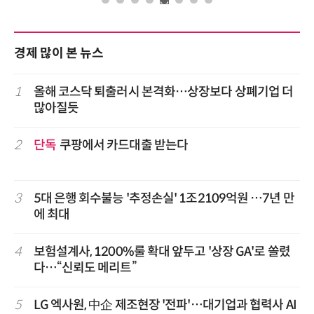
경제 많이 본 뉴스
1
올해 코스닥 퇴출러시 본격화…상장보다 상폐기업 더
많아질듯
2
단독
쿠팡에서 카드대출 받는다
3
5대 은행 회수불능 '추정손실' 1조2109억원 …7년 만
에 최대
4
보험설계사, 1200%룰 확대 앞두고 '상장 GA'로 쏠렸
다…“신뢰도 메리트”
5
LG 엑사원, 中企 제조현장 '전파'…대기업과 협력사 AI