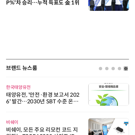
P%'차 승리…누적 득표도 金 1위
브랜드 뉴스룸
한국태양유전
태양유전, '안전·환경 보고서 202
6' 발간…2030년 SBT 수준 온실
가스 감축 추진
비쉐이
비쉐이, 모든 주요 리모컨 코드 지