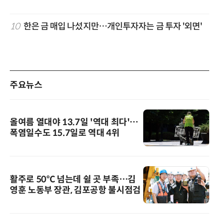
10
한은 금 매입 나섰지만…개인투자자는 금 투자 '외면'
주요뉴스
올여름 열대야 13.7일 '역대 최다'…
폭염일수도 15.7일로 역대 4위
활주로 50℃ 넘는데 쉴 곳 부족…김
영훈 노동부 장관, 김포공항 불시점검