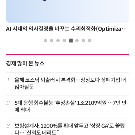
AI 시대의 의사결정을 바꾸는 수리최적화(Optimization): 실제 산업 적용 사례와 활용 전략
경제 많이 본 뉴스
1
올해 코스닥 퇴출러시 본격화…상장보다 상폐기업 더
많아질듯
2
5대 은행 회수불능 '추정손실' 1조2109억원 …7년 만
에 최대
3
보험설계사, 1200%룰 확대 앞두고 '상장 GA'로 쏠렸
다…“신뢰도 메리트”