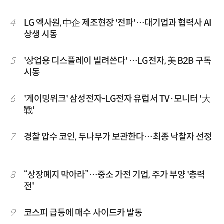
4
LG 엑사원, 中企 제조현장 '전파'…대기업과 협력사 AI
상생 시동
5
'상업용 디스플레이 빌려쓴다' …LG전자, 美 B2B 구독
시동
6
'게이밍위크' 삼성전자-LG전자 유럽서 TV·모니터 '大
戰'
7
경찰 압수 코인, 두나무가 보관한다…최종 낙찰자 선정
8
“상장폐지 막아라”…중소 가전 기업, 주가 부양 '총력
전'
9
코스피 급등에 매수 사이드카 발동