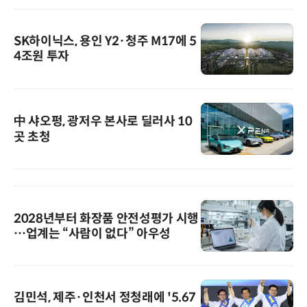
SK하이닉스, 용인 Y2·청주 M17에 5
4조원 투자
中 샤오펑, 광저우 본사로 딜러사 10
곳 초청
2028년부터 화장품 안전성평가 시행
…업계는 “사람이 없다” 아우성
김민석, 제주·인천서 정청래에 '5.67