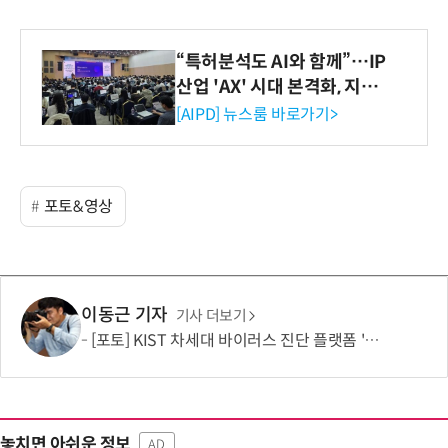
“특허분석도 AI와 함께”…IP
산업 'AX' 시대 본격화, 지식
재산처 1호 AI IP데이터분석
[AIPD] 뉴스룸 바로가기>
사 탄생
포토&영상
이동근 기자
기사 더보기
[포토] KIST 차세대 바이러스 진단 플랫폼 '퓨전 어세이' 개발
놓치면 아쉬운 정보
AD