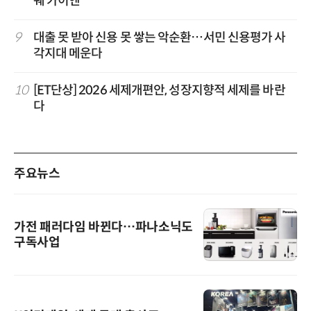
쉐 카이엔'”
9
대출 못 받아 신용 못 쌓는 악순환…서민 신용평가 사
각지대 메운다
10
[ET단상] 2026 세제개편안, 성장지향적 세제를 바란
다
주요뉴스
가전 패러다임 바뀐다…파나소닉도
구독사업