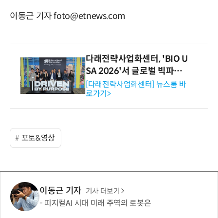
이동근 기자 foto@etnews.com
다래전략사업화센터, 'BIO U
SA 2026'서 글로벌 빅파마
와의 비즈니스 미팅 지원…K
[다래전략사업화센터] 뉴스룸 바
로가기>
-바이오 해외 진출 교두보 확
보
포토&영상
이동근 기자
기사 더보기
피지컬AI 시대 미래 주역의 로봇은