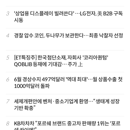
3
'상업용 디스플레이 빌려쓴다' …LG전자, 美 B2B 구독
시동
4
경찰 압수 코인, 두나무가 보관한다…최종 낙찰자 선정
5
[ET특징주] 한국첨단소재, 자회사 '코리아퀀텀'
QOBLIB 등재에 기대감… 주가 上
6
6월 경상수지 497억달러 '역대 최대'…월 상품수출 첫
1000억달러 돌파
7
세제개편안에 벤처·중소기업계 환영…“생태계 성장
기반 확충”
8
KB차차차 “포르쉐 브랜드 중고차 판매량 1위는 '포르