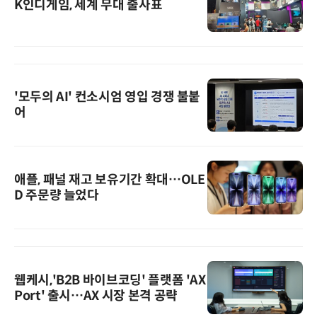
K인디게임, 세계 무대 출사표
'모두의 AI' 컨소시엄 영입 경쟁 불붙
어
애플, 패널 재고 보유기간 확대…OLE
D 주문량 늘었다
웹케시,'B2B 바이브코딩' 플랫폼 'AX
Port' 출시…AX 시장 본격 공략