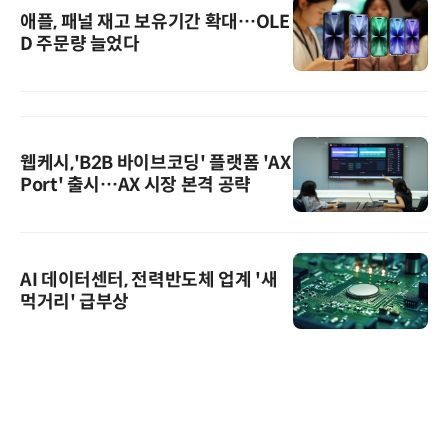
애플, 패널 재고 보유기간 확대…OLE
D 주문량 늘었다
웹케시,'B2B 바이브코딩' 플랫폼 'AX
Port' 출시…AX 시장 본격 공략
AI 데이터센터, 전력반도체 업계 '새
먹거리' 급부상