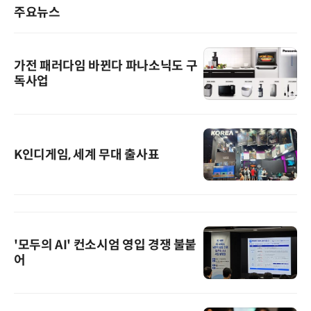
주요뉴스
가전 패러다임 바뀐다 파나소닉도 구
독사업
K인디게임, 세계 무대 출사표
'모두의 AI' 컨소시엄 영입 경쟁 불붙
어