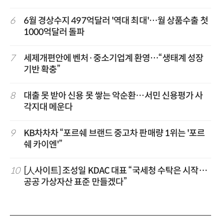
6
6월 경상수지 497억달러 '역대 최대'…월 상품수출 첫
1000억달러 돌파
7
세제개편안에 벤처·중소기업계 환영…“생태계 성장
기반 확충”
8
대출 못 받아 신용 못 쌓는 악순환…서민 신용평가 사
각지대 메운다
9
KB차차차 “포르쉐 브랜드 중고차 판매량 1위는 '포르
쉐 카이엔'”
10
[人사이트] 조성일 KDAC 대표 “국세청 수탁은 시작…
공공 가상자산 표준 만들겠다”