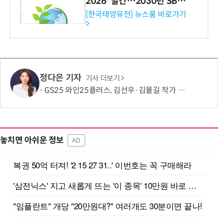
2026' 발간…2030년 SBT
수준 온실가스 감축 추진
[한국태양유전] 뉴스룸 바로가기
>
정다은 기자
기사 더보기
GS25 와인25플러스, 김선우·김물길 작가 협업 아트라벨 와인 2종 출시
놓치면 아쉬운 정보
AD