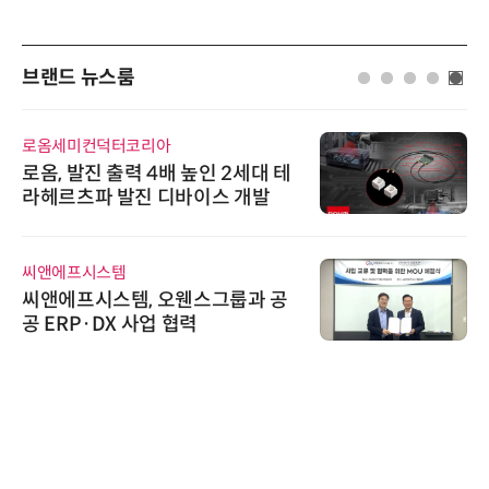
브랜드 뉴스룸
로옴세미컨덕터코리아
로옴, 발진 출력 4배 높인 2세대 테
라헤르츠파 발진 디바이스 개발
씨앤에프시스템
씨앤에프시스템, 오웬스그룹과 공
공 ERP·DX 사업 협력