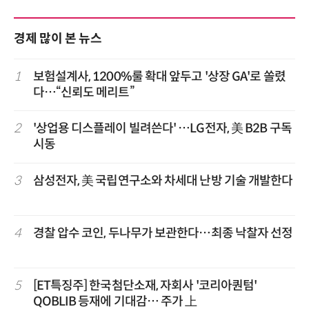
경제 많이 본 뉴스
1
보험설계사, 1200%룰 확대 앞두고 '상장 GA'로 쏠렸
다…“신뢰도 메리트”
2
'상업용 디스플레이 빌려쓴다' …LG전자, 美 B2B 구독
시동
3
삼성전자, 美 국립연구소와 차세대 난방 기술 개발한다
4
경찰 압수 코인, 두나무가 보관한다…최종 낙찰자 선정
5
[ET특징주] 한국첨단소재, 자회사 '코리아퀀텀'
QOBLIB 등재에 기대감… 주가 上