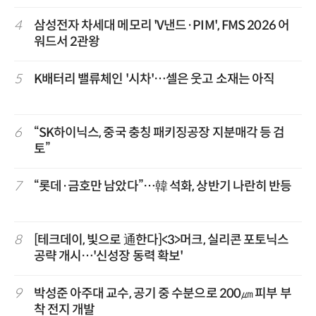
4
삼성전자 차세대 메모리 'V낸드·PIM', FMS 2026 어
워드서 2관왕
5
K배터리 밸류체인 '시차'…셀은 웃고 소재는 아직
6
“SK하이닉스, 중국 충칭 패키징공장 지분매각 등 검
토”
7
“롯데·금호만 남았다”…韓 석화, 상반기 나란히 반등
8
[테크데이, 빛으로 通한다]<3>머크, 실리콘 포토닉스
공략 개시…'신성장 동력 확보'
9
박성준 아주대 교수, 공기 중 수분으로 200㎛ 피부 부
착 전지 개발