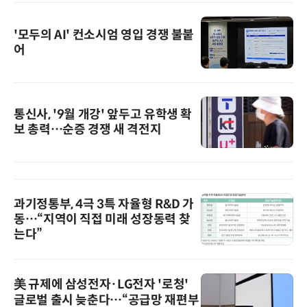
'모두의 AI' 컨소시엄 영입 경쟁 불붙
어
통신사, '9월 개강' 앞두고 유학생 확
보 총력…순증 경쟁 새 격전지
과기정통부, 4극 3특 자율형 R&D 가
동…“지역이 직접 미래 성장동력 찾
는다”
美 규제에 삼성전자·LG전자 '로청'
글로벌 출시 늦춘다…“공급망 재편부