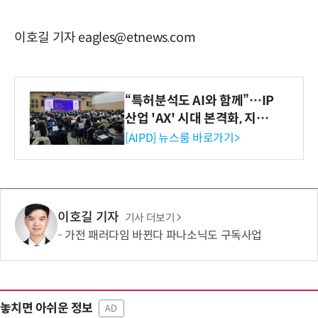
이호길 기자 eagles@etnews.com
“특허분석도 AI와 함께”…IP
산업 'AX' 시대 본격화, 지식
재산처 1호 AI IP데이터분석
[AIPD] 뉴스룸 바로가기>
사 탄생
이호길 기자
기사 더보기
가전 패러다임 바뀐다 파나소닉도 구독사업
놓치면 아쉬운 정보
AD