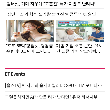
ET Events
[올쇼TV] AI 시대의 옵저버빌리티: GPU·LLM 모니터링부터 AI 기반 장애 대응까지 (8/11 생방송)
그럴듯하지만 AI가 만든 티가 난다면? 유저 리서치부터 배포까지! (9/15)