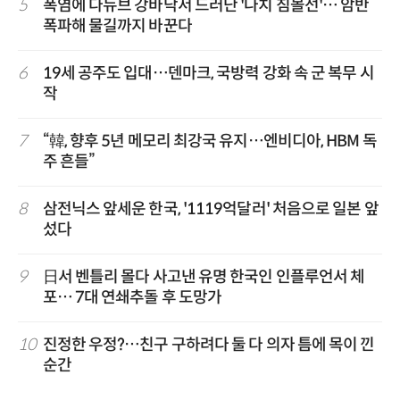
5
폭염에 다뉴브 강바닥서 드러난 '나치 침몰선'… 암반
폭파해 물길까지 바꾼다
6
19세 공주도 입대…덴마크, 국방력 강화 속 군 복무 시
작
7
“韓, 향후 5년 메모리 최강국 유지…엔비디아, HBM 독
주 흔들”
8
삼전닉스 앞세운 한국, '1119억달러' 처음으로 일본 앞
섰다
9
日서 벤틀리 몰다 사고낸 유명 한국인 인플루언서 체
포… 7대 연쇄추돌 후 도망가
10
진정한 우정?…친구 구하려다 둘 다 의자 틈에 목이 낀
순간