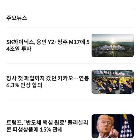
주요뉴스
SK하이닉스, 용인 Y2·청주 M17에 5
4조원 투자
창사 첫 파업까지 갔던 카카오…연봉
6.3% 인상 합의
트럼프, '반도체 핵심 원료' 폴리실리
콘 파생상품에 15% 관세