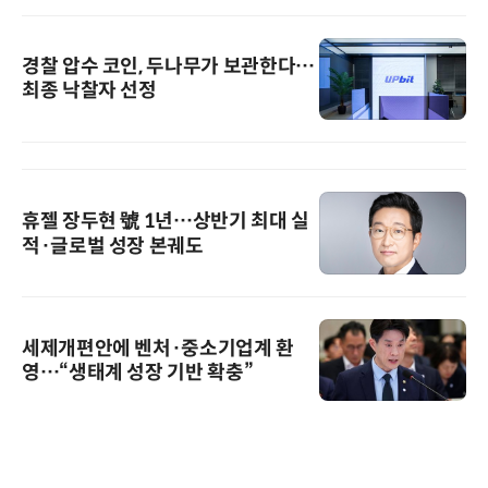
경찰 압수 코인, 두나무가 보관한다…
최종 낙찰자 선정
휴젤 장두현 號 1년…상반기 최대 실
적·글로벌 성장 본궤도
세제개편안에 벤처·중소기업계 환
영…“생태계 성장 기반 확충”