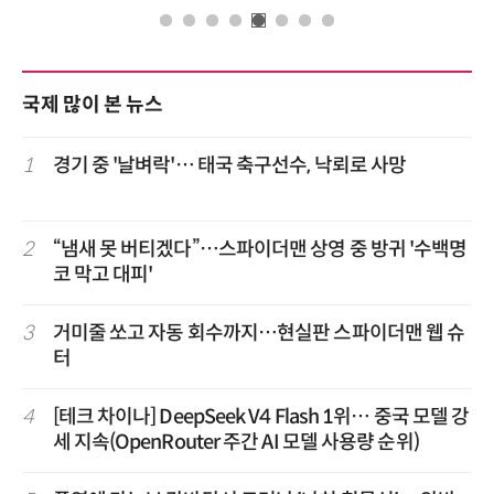
국제 많이 본 뉴스
1
경기 중 '날벼락'… 태국 축구선수, 낙뢰로 사망
2
“냄새 못 버티겠다”…스파이더맨 상영 중 방귀 '수백명
코 막고 대피'
3
거미줄 쏘고 자동 회수까지…현실판 스파이더맨 웹 슈
터
4
[테크 차이나] DeepSeek V4 Flash 1위… 중국 모델 강
세 지속(OpenRouter 주간 AI 모델 사용량 순위)