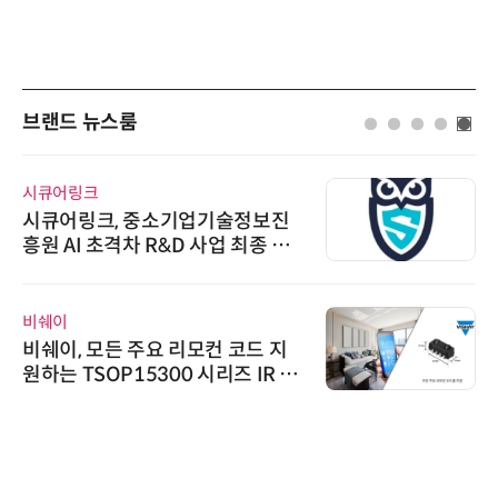
브랜드 뉴스룸
위고페어
위고페어, 서울AI허브 '2026 AI 전
환(AX) 지원사업' 컨소시엄 선정
에이블스토어
시놀로지, SK네트웍스서비스와 영
상 보안 카메라 국내 독점 판매 파
트너십 체결
씨앤에프시스템
씨앤에프시스템, 오웬스그룹과 공