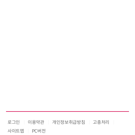
공 ERP·DX 사업 협력
로그인
이용약관
개인정보취급방침
고충처리
사이트맵
PC버전