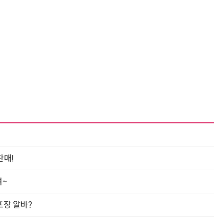
거미줄 쏘고 자동 회수까지…현실판 스파이더맨 웹 슈터
70년 만에 돌아온 시베리아호랑이…카자흐스탄 야생에 풀렸다
판매!
여~
프장 알바?