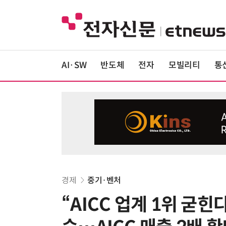
AI·SW
반도체
전자
모빌리티
통
경제
중기·벤처
“AICC 업계 1위 굳힌