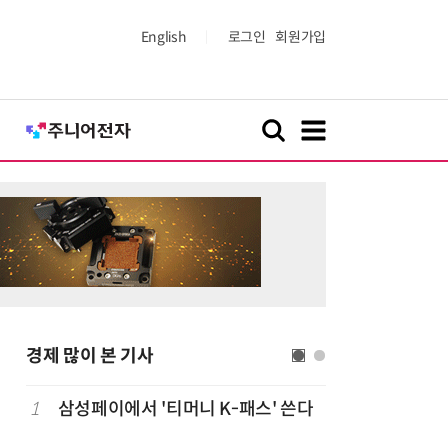
English
로그인
회원가입
경제 많이 본 기사
1
삼성페이에서 '티머니 K-패스' 쓴다
6
단독
보험
는다…'보