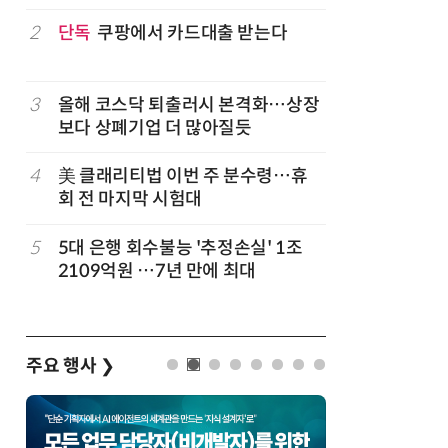
구성
럽
2
단독
쿠팡에서 카드대출 받는다
7
'게이밍위
서 TV·모
3
올해 코스닥 퇴출러시 본격화…상장
8
LG 엑사
보다 상폐기업 더 많아질듯
대기업과 
4
美 클래리티법 이번 주 분수령…휴
9
500조 
회 전 마지막 시험대
테크…AI
5
5대 은행 회수불능 '추정손실' 1조
10
코스피 급
2109억원 …7년 만에 최대
주요 행사
❯