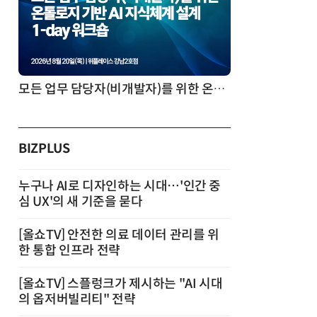
모든 업무 담당자(비개발자)를 위한 온톨로지 기반 AI 지식체계 설계 1-day 워크숍
BIZPLUS
누구나 AI로 디자인하는 시대…'인간 중
심 UX'의 새 기준을 묻다
[올쇼TV] 안전한 의료 데이터 관리를 위
한 통합 인프라 전략
[올쇼TV] 스플렁크가 제시하는 "AI 시대
의 옵저버빌리티" 전략