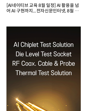
[AI네이티브 교육 8월 일정] AI 활용을 넘
어 AI 구현까지...전자신문인터넷, 8월 실
전 교육·워크숍 개최 발행일 : 2026-07-
23 10:46