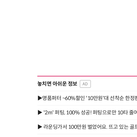
놓치면 아쉬운 정보
AD
▶명품퍼터 ~60%할인 '10만원'대 선착순 한정
▶ '2m' 퍼팅, 100% 성공! 퍼팅으로만 10타 줄
▶ 라운딩가서 100만원 벌었어요. 뜨고 있는 골