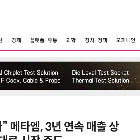
신
경제
플랫폼·유통
과학
정치·정책
오피니언
다” 메타엠, 3년 연속 매출 상
6
단독
보험 소비자 개인정보 유출 막
는다…'보험·GA 정보보호 협의체'