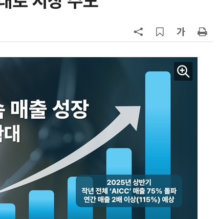
확대로 시장 주도
구성
7
'게이밍위크' 삼성전자-LG전자 유
서 TV·모니터 '大戰'
8
LG 엑사원, 中企 제조현장 '전파'…
대기업과 협력사 AI 상생 시동
9
500조 퇴직연금 시장 노리는 RA 핀
테크…AI 연금운용 경쟁 본격화
10
코스피 급등에 매수 사이드카 발동