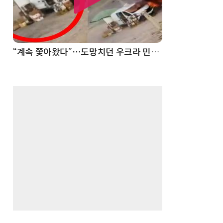
“계속 쫓아왔다”…도망치던 우크라 민간인 공격한 러 자폭 드론