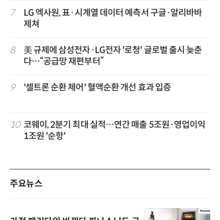
7
LG 엑사원, 표·시계열 데이터 예측서 구글·알리바바
제쳐
8
美 규제에 삼성전자·LG전자 '로청' 글로벌 출시 늦춘
다…“공급망 재편부터”
9
'셀트론 순환 체어' 혈액순환 개선 효과 입증
10
코웨이, 2분기 최대 실적…연간 매출 5조원·영업이익
1조원 '순항'
주요뉴스