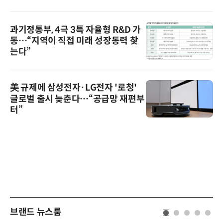
과기정통부, 4극 3특 자율형 R&D 가
동…“지역이 직접 미래 성장동력 찾
는다”
美 규제에 삼성전자·LG전자 '로청'
글로벌 출시 늦춘다…“공급망 재편부
터”
브랜드 뉴스룸