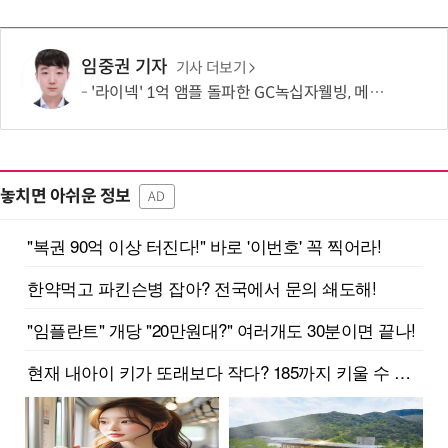
임중권 기자
기사 더보기
'라이넥' 1억 앰플 돌파한 GC녹십자웰빙, 메디컬 에스테틱 확장
놓치면 아쉬운 정보
AD