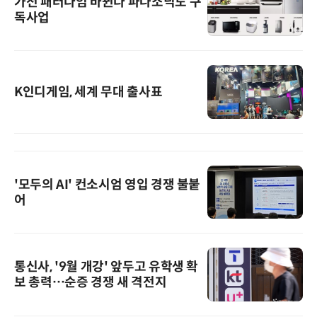
가전 패러다임 바뀐다 파나소닉도 구
독사업
K인디게임, 세계 무대 출사표
'모두의 AI' 컨소시엄 영입 경쟁 불붙
어
통신사, '9월 개강' 앞두고 유학생 확
보 총력…순증 경쟁 새 격전지