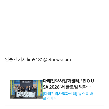
임중권 기자 lim9181@etnews.com
다래전략사업화센터, 'BIO U
SA 2026'서 글로벌 빅파마
와의 비즈니스 미팅 지원…K
[다래전략사업화센터] 뉴스룸 바
로가기>
-바이오 해외 진출 교두보 확
보