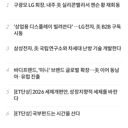
1
구광모 LG 회장, 내주 美 실리콘밸리서 젠슨 황 재회동
2
'상업용 디스플레이 빌려쓴다' …LG전자, 美 B2B 구독
시동
3
삼성전자, 美 국립연구소와 차세대 난방 기술 개발한다
4
바디프랜드, '미니' 브랜드 글로벌 확장…美 이어 동남
아·유럽 진출
5
[ET단상] 2026 세제개편안, 성장지향적 세제를 바란
다
6
[ET단상] 국부펀드는 시간을 산다