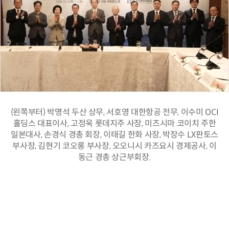
(왼쪽부터) 박명석 두산 상무, 서호영 대한항공 전무, 이수미 OCI
홀딩스 대표이사, 고정욱 롯데지주 사장, 미즈시마 코이치 주한
일본대사, 손경식 경총 회장, 이태길 한화 사장, 박장수 LX판토스
부사장, 김현기 코오롱 부사장, 오오니시 카즈요시 경제공사, 이
동근 경총 상근부회장.