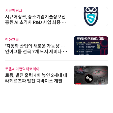
시큐어링크
시큐어링크, 중소기업기술정보진
흥원 AI 초격차 R&D 사업 최종 선
정
인아그룹
'자동화 산업의 새로운 가능성'…
인아그룹 전국 7개 도시 세미나 페
어 개최
로옴세미컨덕터코리아
로옴, 발진 출력 4배 높인 2세대 테
라헤르츠파 발진 디바이스 개발