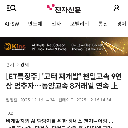
AI·SW
반도체
전자
모빌리티
통신
경제
경제
경제
[ET특징주] '고터 재개발' 천일고속 9연
상 멈추자…동양고속 8거래일 연속 上
발행일 : 2025-12-16 14:34
업데이트 : 2025-12-16 14:34
비개발자와 AI 담당자를 위한 하네스 엔지니어링 입문과정 (8/20 신논현역)