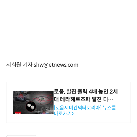
서희원 기자 shw@etnews.com
로옴, 발진 출력 4배 높인 2세
대 테라헤르츠파 발진 디바이
스 개발
[로옴세미컨덕터코리아] 뉴스룸
바로가기>