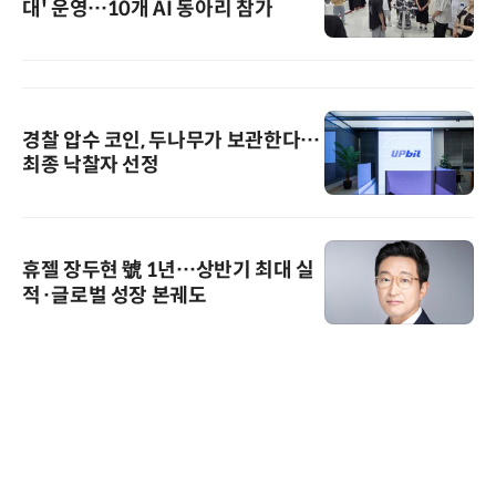
대' 운영…10개 AI 동아리 참가
경찰 압수 코인, 두나무가 보관한다…
최종 낙찰자 선정
휴젤 장두현 號 1년…상반기 최대 실
적·글로벌 성장 본궤도