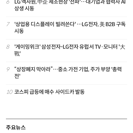
6
LG 엑사원, 中企 제조현장 '전파'…대기업과 협력사 AI
상생 시동
7
'상업용 디스플레이 빌려쓴다' …LG전자, 美 B2B 구독
시동
8
'게이밍위크' 삼성전자-LG전자 유럽서 TV·모니터 '大
戰'
9
“상장폐지 막아라”…중소 가전 기업, 주가 부양 '총력
전'
10
코스피 급등에 매수 사이드카 발동
주요뉴스