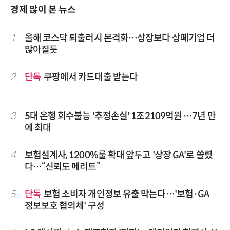
경제 많이 본 뉴스
1
올해 코스닥 퇴출러시 본격화…상장보다 상폐기업 더
많아질듯
2
단독
쿠팡에서 카드대출 받는다
3
5대 은행 회수불능 '추정손실' 1조2109억원 …7년 만
에 최대
4
보험설계사, 1200%룰 확대 앞두고 '상장 GA'로 쏠렸
다…“신뢰도 메리트”
5
단독
보험 소비자 개인정보 유출 막는다…'보험·GA
정보보호 협의체' 구성