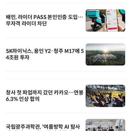
배민, 라이더 PASS 본인인증 도입…
무자격 라이더 차단
SK하이닉스, 용인 Y2·청주 M17에 5
4조원 투자
창사 첫 파업까지 갔던 카카오…연봉
6.3% 인상 합의
국립광주과학관, '여름방학 AI 탐사