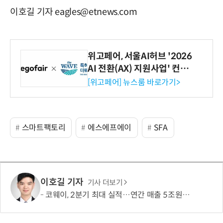
이호길 기자 eagles@etnews.com
위고페어, 서울AI허브 '2026
AI 전환(AX) 지원사업' 컨소
시엄 선정
[위고페어] 뉴스룸 바로가기>
스마트팩토리
에스에프에이
SFA
이호길 기자
기사 더보기
코웨이, 2분기 최대 실적…연간 매출 5조원·영업이익 1조원 '순항'