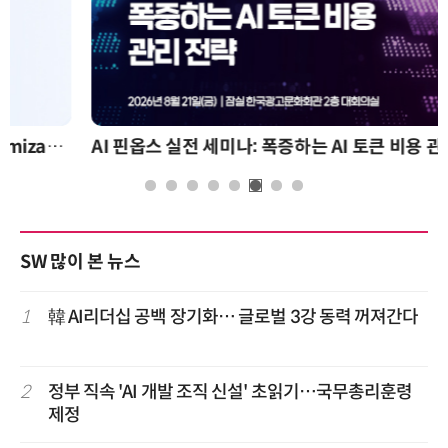
AI 핀옵스 실전 세미나: 폭증하는 AI 토큰 비용 관리 전략
SW 많이 본 뉴스
1
韓 AI리더십 공백 장기화… 글로벌 3강 동력 꺼져간다
2
정부 직속 'AI 개발 조직 신설' 초읽기…국무총리훈령
제정