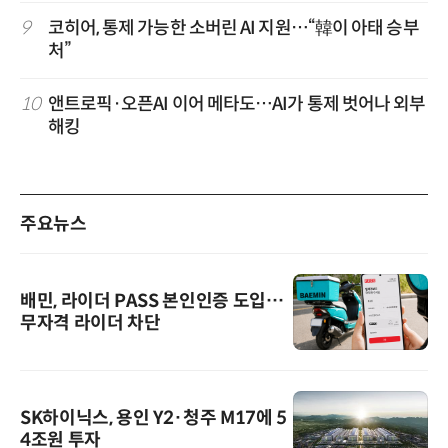
9
코히어, 통제 가능한 소버린 AI 지원…“韓이 아태 승부
처”
10
앤트로픽·오픈AI 이어 메타도…AI가 통제 벗어나 외부
해킹
주요뉴스
배민, 라이더 PASS 본인인증 도입…
무자격 라이더 차단
SK하이닉스, 용인 Y2·청주 M17에 5
4조원 투자