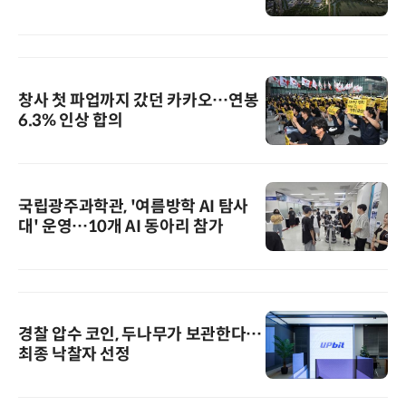
창사 첫 파업까지 갔던 카카오…연봉
6.3% 인상 합의
국립광주과학관, '여름방학 AI 탐사
대' 운영…10개 AI 동아리 참가
경찰 압수 코인, 두나무가 보관한다…
최종 낙찰자 선정