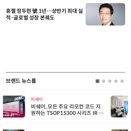
휴젤 장두현 號 1년…상반기 최대 실
적·글로벌 성장 본궤도
브랜드 뉴스룸
비쉐이
비쉐이, 모든 주요 리모컨 코드 지
원하는 TSOP15300 시리즈 IR 수
신기 출시