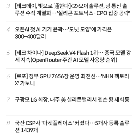
3
[테크데이, 빛으로 通한다]<2>오이솔루션, 광 통신 솔
루션 수직 계열화…'실리콘 포토닉스·CPO 집중 공략'
4
오픈AI 첫 AI 기기 윤곽…'도넛 모양'에 가격은
300~400달러
5
[테크 차이나] DeepSeek V4 Flash 1위… 중국 모델 강
세 지속(OpenRouter 주간 AI 모델 사용량 순위)
6
[르포] 정부 GPU 7656장 운영 최전선…'NHN 팩토리
X' 가보니
7
구광모 LG 회장, 내주 美 실리콘밸리서 젠슨 황 재회동
8
국산 CSP사 '마켓플레이스' 커졌다…5개사 등록 솔루
션 1439개