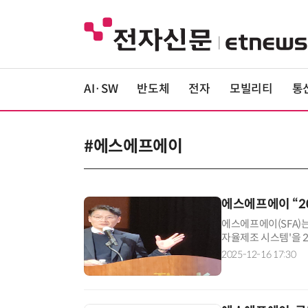
AI·SW
반도체
전자
모빌리티
통
#에스에프에이
에스에프에이 “2
에스에프에이(SFA)는
자율제조 시스템'을 
국교직원공제회관에서 '
2025-12-16 17:30