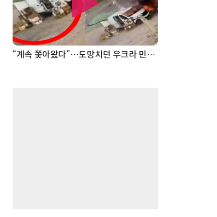
“계속 쫓아왔다”…도망치던 우크라 민간인 공격한 러 자폭 드론