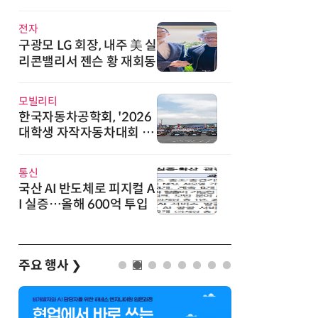
직
전자
구광모 LG 회장, 내주 美 실
리콘밸리서 젠슨 황 재회동
모빌리티
한국자동차공학회, '2026
대학생 자작자동차대회 포
뮬러 부문' 개최
통신
국산 AI 반도체로 피지컬 A
I 실증…올해 600억 투입
주요 행사
❯