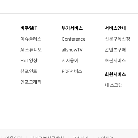
비주얼IT
부가서비스
서비스안내
이슈플러스
Conference
신문구독신청
AI 스튜디오
allshowTV
콘텐츠구매
Hot 영상
시사용어
초판서비스
뷰포인트
PDF서비스
회원서비스
저
인포그래픽
내 스크랩