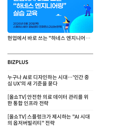
기반 정리·리서치·보고 자동화
현업에서 바로 쓰는 "하네스 엔지니어링" 실습 교육
BIZPLUS
누구나 AI로 디자인하는 시대…'인간 중
심 UX'의 새 기준을 묻다
[올쇼TV] 안전한 의료 데이터 관리를 위
한 통합 인프라 전략
[올쇼TV] 스플렁크가 제시하는 "AI 시대
의 옵저버빌리티" 전략