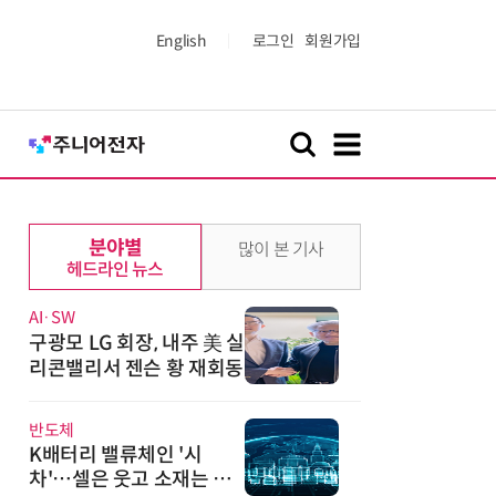
English
로그인
회원가입
분야별
많이 본 기사
헤드라인 뉴스
AI·SW
구광모 LG 회장, 내주 美 실
리콘밸리서 젠슨 황 재회동
반도체
K배터리 밸류체인 '시
차'…셀은 웃고 소재는 아