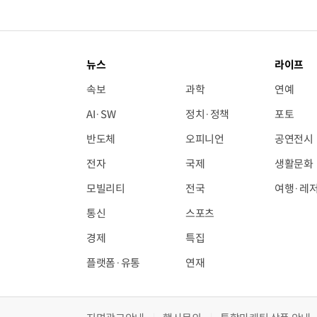
뉴스
라이프
속보
과학
연예
AI·SW
정치·정책
포토
반도체
오피니언
공연전시
전자
국제
생활문화
모빌리티
전국
여행·레
통신
스포츠
경제
특집
플랫폼·유통
연재